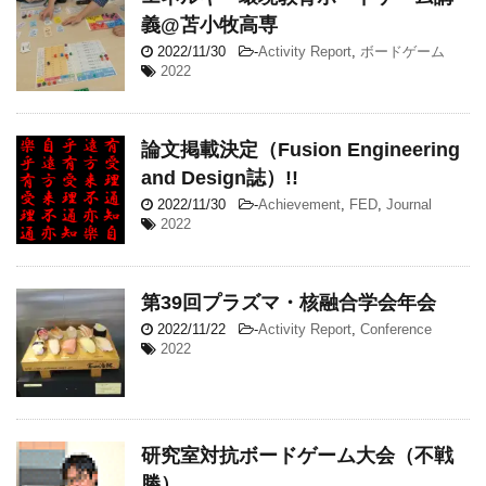
義@苫小牧高専
2022/11/30
-
Activity Report
,
ボードゲーム
2022
論文掲載決定（Fusion Engineering
and Design誌）!!
2022/11/30
-
Achievement
,
FED
,
Journal
2022
第39回プラズマ・核融合学会年会
2022/11/22
-
Activity Report
,
Conference
2022
研究室対抗ボードゲーム大会（不戦
勝）