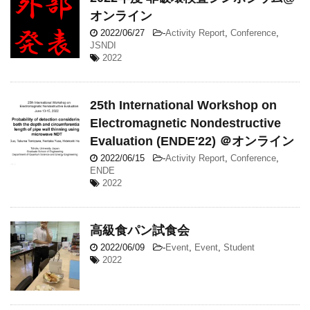
オンライン
2022/06/27
-
Activity Report
,
Conference
,
JSNDI
2022
25th International Workshop on
Electromagnetic Nondestructive
Evaluation (ENDE'22) ＠オンライン
2022/06/15
-
Activity Report
,
Conference
,
ENDE
2022
高級食パン試食会
2022/06/09
-
Event
,
Event
,
Student
2022