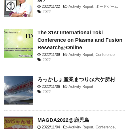
2022/11/22
-
Activity Report
,
ボードゲーム
2022
The 31st International Toki
Conference on Plasma and Fusion
Research@Online
2022/11/09
-
Activity Report
,
Conference
2022
ろっかしょ産業まつり@六ケ所村
2022/11/06
-
Activity Report
2022
MAGDA2022@鹿児島
2022/11/04
-
Activity Report
,
Conference
,