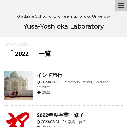
Graduate School of Engineering, Tohoku University
Yusa-Yoshioka Laboratory
HOME
>
2022
「 2022 」 一覧
インド旅行
2023/03/26
-
Activity Report
,
Oversea
,
Student
2022
2022年度卒業・修了
2023/03/24
-
卒業・修了