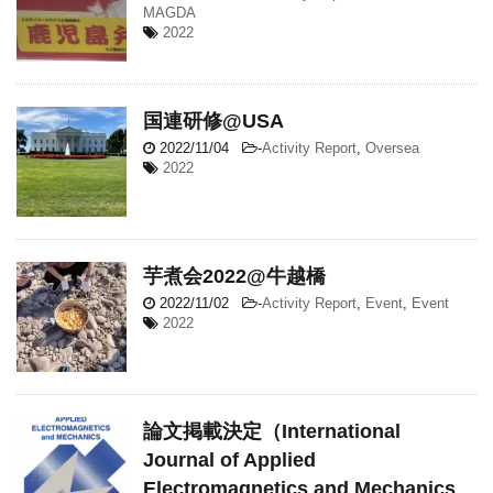
MAGDA
2022
国連研修@USA
2022/11/04
-
Activity Report
,
Oversea
2022
芋煮会2022@牛越橋
2022/11/02
-
Activity Report
,
Event
,
Event
2022
論文掲載決定（International
Journal of Applied
Electromagnetics and Mechanics