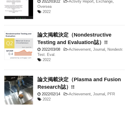
2022/03/22
-
Activity Report
,
Exchange
,
Oversea
2022
論文掲載決定（Nondestructive
Testing and Evaluation誌）!!
2022/03/08
-
Achievement
,
Journal
,
Nondestr.
Test. Eval.
2022
論文掲載決定（Plasma and Fusion
Research誌）!!
2022/02/14
-
Achievement
,
Journal
,
PFR
2022