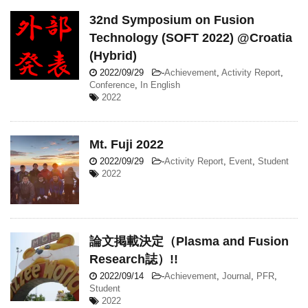
32nd Symposium on Fusion
Technology (SOFT 2022) @Croatia
(Hybrid)
2022/09/29
-
Achievement
,
Activity Report
,
Conference
,
In English
2022
Mt. Fuji 2022
2022/09/29
-
Activity Report
,
Event
,
Student
2022
論文掲載決定（Plasma and Fusion
Research誌）!!
2022/09/14
-
Achievement
,
Journal
,
PFR
,
Student
2022