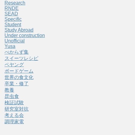
Research
RNDE
SEAD
Specific
Student
Study Abroad
Under construction
Unofficial
Yusa
べからず集
スイーツレシピ
ペヤング
ボードゲーム
世界の食文化
卒業・修了
教養
昆虫食
検証試験
研究室対抗
考える会
調理家電