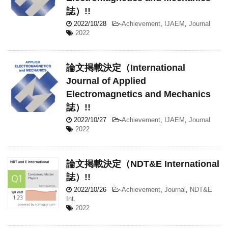
誌）!!
2022/10/28
-
Achievement
,
IJAEM
,
Journal
2022
論文掲載決定（International
Journal of Applied
Electromagnetics and Mechanics
誌）!!
2022/10/27
-
Achievement
,
IJAEM
,
Journal
2022
論文掲載決定（NDT&E International
誌）!!
2022/10/26
-
Achievement
,
Journal
,
NDT&E
Int.
2022