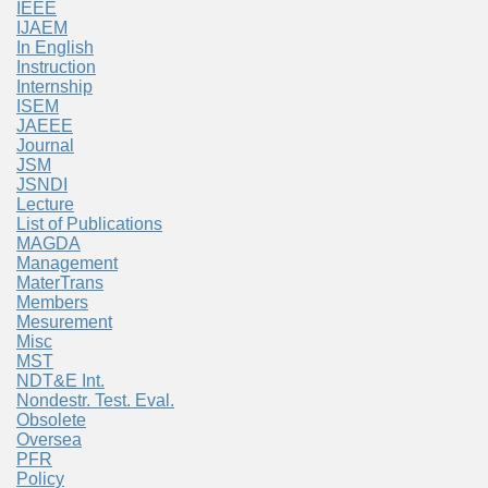
IEEE
IJAEM
In English
Instruction
Internship
ISEM
JAEEE
Journal
JSM
JSNDI
Lecture
List of Publications
MAGDA
Management
MaterTrans
Members
Mesurement
Misc
MST
NDT&E Int.
Nondestr. Test. Eval.
Obsolete
Oversea
PFR
Policy