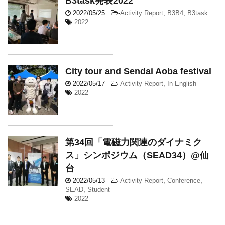
B3task発表2022
2022/05/25
-
Activity Report
,
B3B4
,
B3task
2022
City tour and Sendai Aoba festival
2022/05/17
-
Activity Report
,
In English
2022
第34回「電磁力関連のダイナミク
ス」シンポジウム（SEAD34）@仙
台
2022/05/13
-
Activity Report
,
Conference
,
SEAD
,
Student
2022