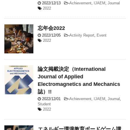
2022/12/13
-
Achievement
,
IJAEM
,
Journal
2022
忘年会2022
2022/12/05
-
Activity Report
,
Event
2022
論文掲載決定（International
Journal of Applied
Electromagnetics and Mechanics
誌）!!
2022/12/01
-
Achievement
,
IJAEM
,
Journal
,
Student
2022
エネルギー環境教育ボードゲーム講