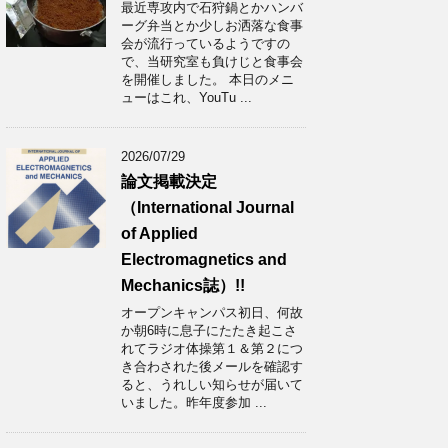
最近専攻内で石狩鍋とかハンバ
ーグ弁当とか少しお洒落な食事
会が流行っているようですの
で、当研究室も負けじと食事会
を開催しました。 本日のメニ
ューはこれ、YouTu ...
2026/07/29
論文掲載決定
（International Journal
of Applied
Electromagnetics and
Mechanics誌）!!
オープンキャンパス初日、何故
か朝6時に息子にたたき起こさ
れてラジオ体操第１＆第２につ
き合わされた後メールを確認す
ると、うれしい知らせが届いて
いました。昨年度参加 ...