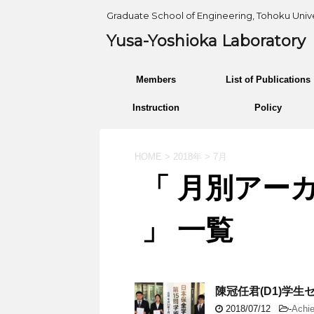
Graduate School of Engineering, Tohoku Unive
Yusa-Yoshioka Laboratory
Members
List of Publications
Instruction
Policy
HOME
>
2018年
>
7月
「 月別アーカ
」 一覧
陳冠任君(D1)学
2018/07/12
-
Achi