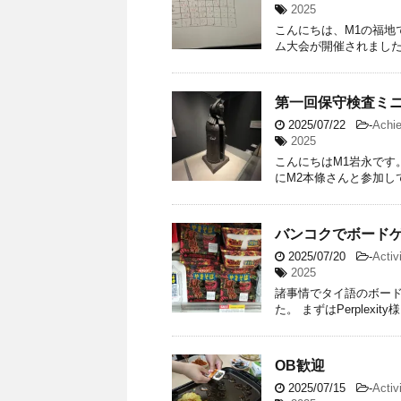
2025
こんにちは、M1の福地
ム大会が開催されました
第一回保守検査ミ
2025/07/22
-
Achi
2025
こんにちはM1岩永です
にM2本條さんと参加し
バンコクでボード
2025/07/20
-
Activ
2025
諸事情でタイ語のボー
た。 まずはPerplex
OB歓迎
2025/07/15
-
Activ