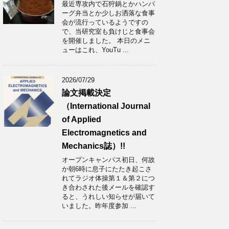
最近専攻内で石狩鍋とかハンバ
ーグ弁当とか少しお洒落な食事
会が流行っているようですの
で、当研究室も負けじと食事会
を開催しました。 本日のメニ
ューはこれ、YouTu ...
2026/07/29
論文掲載決定
（International Journal
of Applied
Electromagnetics and
Mechanics誌）!!
オープンキャンパス初日、何故
か朝6時に息子にたたき起こさ
れてラジオ体操第１＆第２につ
き合わされた後メールを確認す
ると、うれしい知らせが届いて
いました。昨年度参加 ...