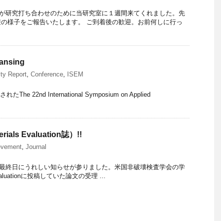
輩が研究打ち合わせのために当研究室に１週間来てくれました。先
の様子をご報告いたします。 ご到着後の歓迎。お前何しに行っ
ansing
ity Report
,
Conference
,
ISEM
たThe 22nd International Symposium on Applied
ls Evaluation誌）!!
evement
,
Journal
025最終日にうれしい知らせが参りました。米国非破壊検査学会の学
valuationに投稿していた論文の受理 ...