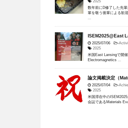
2025
数年前にD修了した先
輩を敬う後輩による歓迎
...
ISEM2025@East L
2025/07/06
-
Activ
2025
米国East Lansingで開催され
Electromagnetics ...
論文掲載決定（Materia
2025/07/04
-
Achi
2025
米国滞在中のISEM2
会誌であるMaterials E