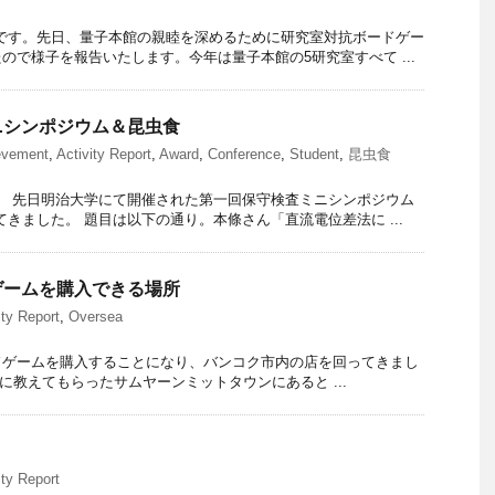
です。先日、量子本館の親睦を深めるために研究室対抗ボードゲー
ので様子を報告いたします。今年は量子本館の5研究室すべて ...
ニシンポジウム＆昆虫食
evement
,
Activity Report
,
Award
,
Conference
,
Student
,
昆虫食
。 先日明治大学にて開催された第一回保守検査ミニシンポジウム
てきました。 題目は以下の通り。本條さん「直流電位差法に ...
ゲームを購入できる場所
ity Report
,
Oversea
ドゲームを購入することになり、バンコク市内の店を回ってきまし
ity様に教えてもらったサムヤーンミットタウンにあると ...
ity Report