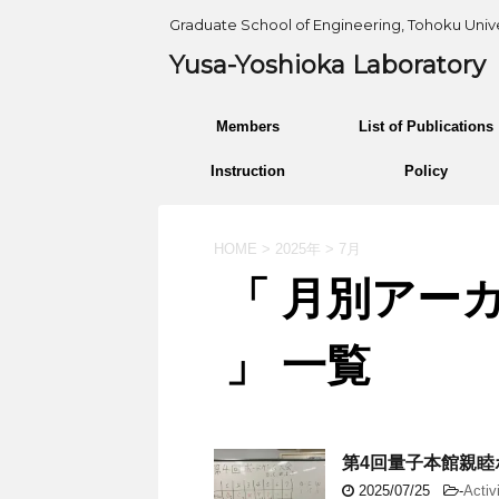
Graduate School of Engineering, Tohoku Unive
Yusa-Yoshioka Laboratory
Members
List of Publications
Instruction
Policy
HOME
>
2025年
>
7月
「 月別アーカ
」 一覧
第4回量子本館親睦
2025/07/25
-
Activ