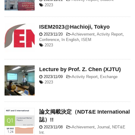
2023
ISEM2023@Hachioji, Tokyo
2023/11/20
-
Achievement
,
Activity Report
,
Conference
,
In English
,
ISEM
2023
Lecture by Prof. Z. Chen (XJTU)
2023/11/09
-
Activity Report
,
Exchange
2023
論文掲載決定（NDT&E International
誌）!!
2023/11/08
-
Achievement
,
Journal
,
NDT&E
Int.