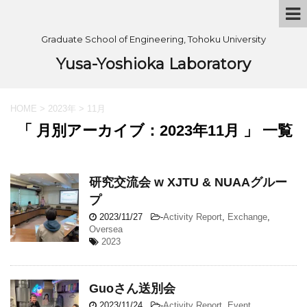
Graduate School of Engineering, Tohoku University
Yusa-Yoshioka Laboratory
HOME
>
2023年
>
11月
「 月別アーカイブ：2023年11月 」 一覧
研究交流会 w XJTU & NUAAグルー
プ
2023/11/27
-
Activity Report
,
Exchange
,
Oversea
2023
Guoさん送別会
2023/11/24
-
Activity Report
,
Event