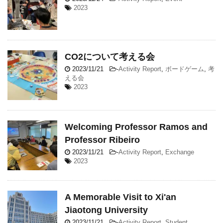
2023
CO2について考える会
2023/11/21
-
Activity Report
,
ボードゲーム
,
考
える会
2023
Welcoming Professor Ramos and
Professor Ribeiro
2023/11/21
-
Activity Report
,
Exchange
2023
A Memorable Visit to Xi'an
Jiaotong University
2023/11/21
-
Activity Report
,
Student