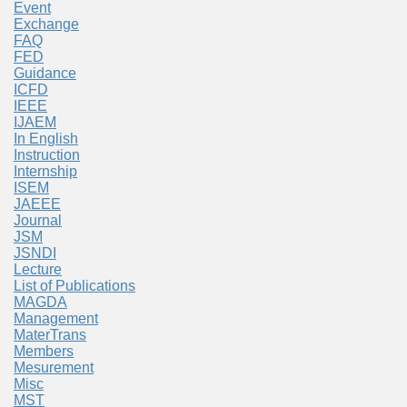
Event
Exchange
FAQ
FED
Guidance
ICFD
IEEE
IJAEM
In English
Instruction
Internship
ISEM
JAEEE
Journal
JSM
JSNDI
Lecture
List of Publications
MAGDA
Management
MaterTrans
Members
Mesurement
Misc
MST