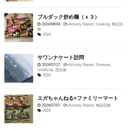
ブルダック炒め麺（ｘ３）
2024/08/04
-
Activity Report
,
Cooking
,
検証試
験
2024
サワンナケート訪問
2024/07/27
-
Activity Report
,
Oversea
,
Unofficial
,
昆虫食
2024
エガちゃんねる×ファミリーマート
2024/07/07
-
Activity Report
,
検証試験
2024