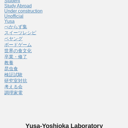
Student
Study Abroad
Under construction
Unofficial
Yusa
べからず集
スイーツレシピ
ペヤング
ボードゲーム
世界の食文化
卒業・修了
教養
昆虫食
検証試験
研究室対抗
考える会
調理家電
Yusa-Yoshioka Laboratory