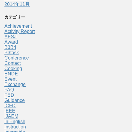
2014年11月
カテゴリー
Achievement
Activity Report
AESJ
Award
B3B4
B3task
Conference
Contact
Cooking
ENDE
Event
Exchange
FAQ
FED
Guidance
ICFD
IEEE
IJAEM
In English
Instruction