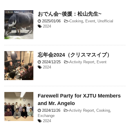
おでん会~後援：松山先生~
2025/01/06
-
Cooking
,
Event
,
Unofficial
2024
忘年会2024（クリスマスイブ）
2024/12/25
-
Activity Report
,
Event
2024
Farewell Party for XJTU Members
and Mr. Angelo
2024/11/26
-
Activity Report
,
Cooking
,
Exchange
2024