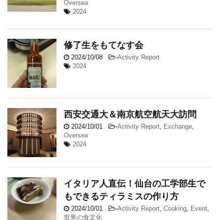
Oversea
2024
修了生をもてなす会
2024/10/08
-
Activity Report
2024
西安交通大＆南京航空航天大訪問
2024/10/01
-
Activity Report
,
Exchange
,
Oversea
2024
イタリア人直伝！仙台の工学部生で
もできるティラミスの作り方
2024/10/01
-
Activity Report
,
Cooking
,
Event
,
世界の食文化