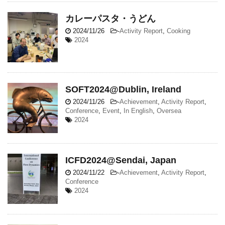
カレーパスタ・うどん
2024/11/26
-
Activity Report
,
Cooking
2024
SOFT2024@Dublin, Ireland
2024/11/26
-
Achievement
,
Activity Report
,
Conference
,
Event
,
In English
,
Oversea
2024
ICFD2024@Sendai, Japan
2024/11/22
-
Achievement
,
Activity Report
,
Conference
2024