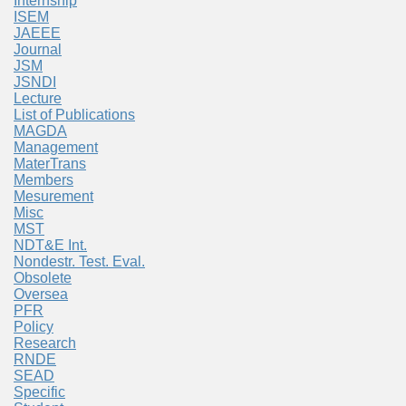
Internship
ISEM
JAEEE
Journal
JSM
JSNDI
Lecture
List of Publications
MAGDA
Management
MaterTrans
Members
Mesurement
Misc
MST
NDT&E Int.
Nondestr. Test. Eval.
Obsolete
Oversea
PFR
Policy
Research
RNDE
SEAD
Specific