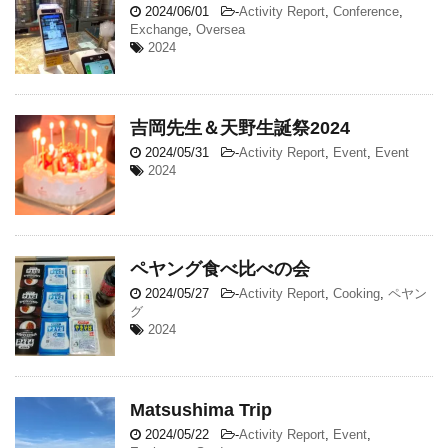
2024/06/01
-
Activity Report
,
Conference
,
Exchange
,
Oversea
2024
吉岡先生＆天野生誕祭2024
2024/05/31
-
Activity Report
,
Event
,
Event
2024
ペヤング食べ比べの会
2024/05/27
-
Activity Report
,
Cooking
,
ペヤン
グ
2024
Matsushima Trip
2024/05/22
-
Activity Report
,
Event
,