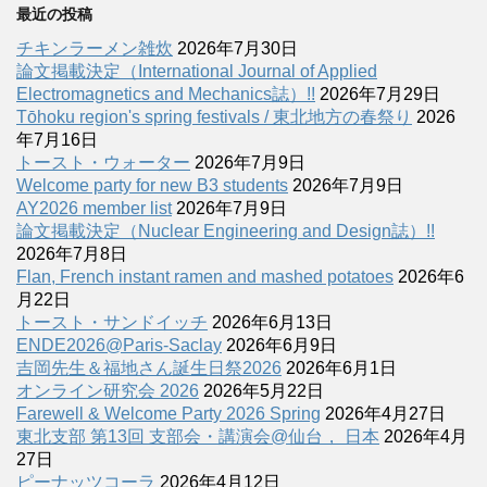
最近の投稿
チキンラーメン雑炊
2026年7月30日
論文掲載決定（International Journal of Applied
Electromagnetics and Mechanics誌）!!
2026年7月29日
Tōhoku region's spring festivals / 東北地方の春祭り
2026
年7月16日
トースト・ウォーター
2026年7月9日
Welcome party for new B3 students
2026年7月9日
AY2026 member list
2026年7月9日
論文掲載決定（Nuclear Engineering and Design誌）!!
2026年7月8日
Flan, French instant ramen and mashed potatoes
2026年6
月22日
トースト・サンドイッチ
2026年6月13日
ENDE2026@Paris-Saclay
2026年6月9日
吉岡先生＆福地さん誕生日祭2026
2026年6月1日
オンライン研究会 2026
2026年5月22日
Farewell & Welcome Party 2026 Spring
2026年4月27日
東北支部 第13回 支部会・講演会@仙台， 日本
2026年4月
27日
ピーナッツコーラ
2026年4月12日