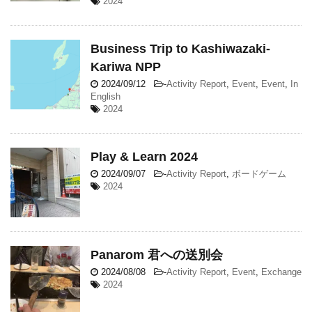
2024
Business Trip to Kashiwazaki-
Kariwa NPP
2024/09/12
-
Activity Report
,
Event
,
Event
,
In
English
2024
Play & Learn 2024
2024/09/07
-
Activity Report
,
ボードゲーム
2024
Panarom 君への送別会
2024/08/08
-
Activity Report
,
Event
,
Exchange
2024