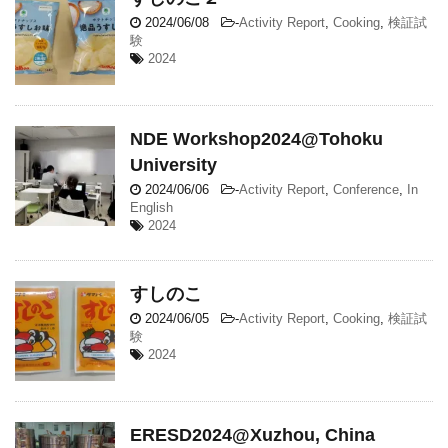
2024/06/08
-
Activity Report
,
Cooking
,
検証試
験
2024
NDE Workshop2024@Tohoku
University
2024/06/06
-
Activity Report
,
Conference
,
In
English
2024
すしのこ
2024/06/05
-
Activity Report
,
Cooking
,
検証試
験
2024
ERESD2024@Xuzhou, China