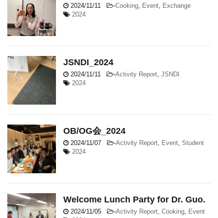
2024/11/11
-
Cooking
,
Event
,
Exchange
2024
JSNDI_2024
2024/11/11
-
Activity Report
,
JSNDI
2024
OB/OG会_2024
2024/11/07
-
Activity Report
,
Event
,
Student
2024
Welcome Lunch Party for Dr. Guo.
2024/11/05
-
Activity Report
,
Cooking
,
Event