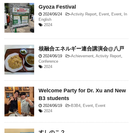
Gyoza Festival
2024/06/24
-
Activity Report
,
Event
,
Event
,
In
English
2024
核融合エネルギー連合講演会@八戸
2024/06/19
-
Achievement
,
Activity Report
,
Conference
2024
Welcome Party for Dr. Xu and New
B3 students
2024/06/19
-
B3B4
,
Event
,
Event
2024
すしのこ２