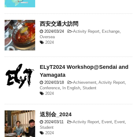
西安交通大訪問
2024/03/24
-
Activity Report
,
Exchange
,
Oversea
2024
ELyT2024 Workshop@Sendai and
Yamagata
2024/03/18
-
Achievement
,
Activity Report
,
Conference
,
In English
,
Student
2024
送別会_2024
2024/03/11
-
Activity Report
,
Event
,
Event
,
Student
2024