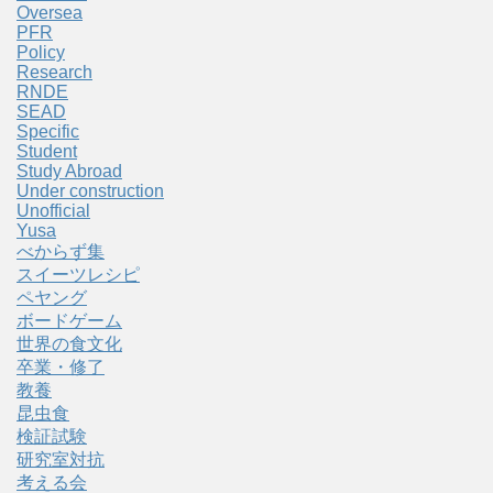
Oversea
PFR
Policy
Research
RNDE
SEAD
Specific
Student
Study Abroad
Under construction
Unofficial
Yusa
べからず集
スイーツレシピ
ペヤング
ボードゲーム
世界の食文化
卒業・修了
教養
昆虫食
検証試験
研究室対抗
考える会