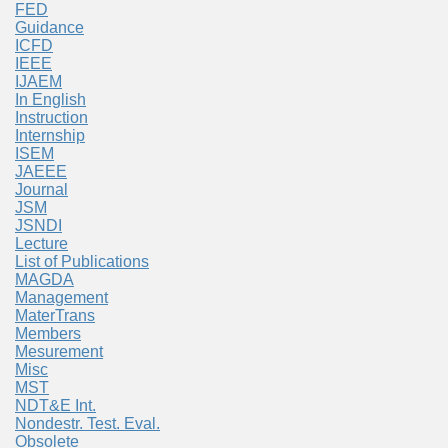
FED
Guidance
ICFD
IEEE
IJAEM
In English
Instruction
Internship
ISEM
JAEEE
Journal
JSM
JSNDI
Lecture
List of Publications
MAGDA
Management
MaterTrans
Members
Mesurement
Misc
MST
NDT&E Int.
Nondestr. Test. Eval.
Obsolete