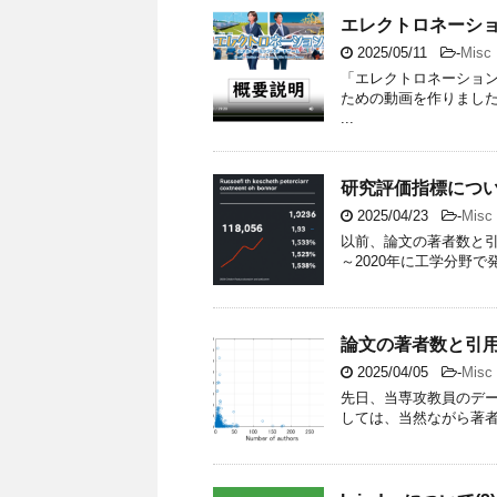
エレクトロネーシ
2025/05/11
-
Misc
「エレクトロネーショ
ための動画を作りまし
...
研究評価指標につ
2025/04/23
-
Misc
以前、論文の著者数と引
～2020年に工学分野で
論文の著者数と引
2025/04/05
-
Misc
先日、当専攻教員のデー
しては、当然ながら著者