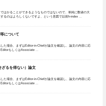
しではかることができるようなものではないので、単純に数値の大
るのはよろしくないですよ、という意図で以前h-index ...
役割等について
場合、まずはEditor-in-Chiefが論文を確認し、論文の内容に応
orもしくはAssociate ...
する（せざるを得ない）論文
場合、まずはEditor-in-Chiefが論文を確認し、論文の内容に応
orもしくはAssociate ...