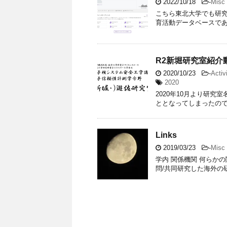
2022/10/18
-
Misc
こちら東北大学でも研
育活動データベースである
R2新堀研究室紹介
2020/10/23
-
Activ
2020
2020年10月より研
ととなってしまったので
Links
2019/03/23
-
Misc
学内 関係機関 何らか
問/共同研究した海外の