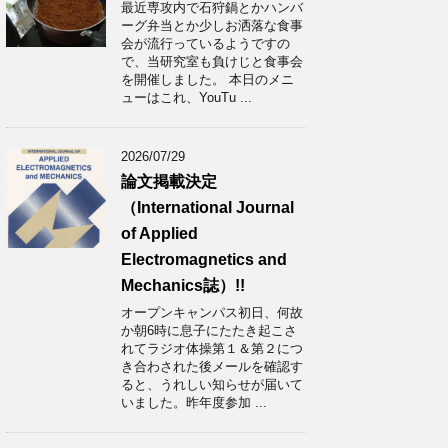
最近専攻内で石狩鍋とかハンバ
ーグ弁当とか少しお洒落な食事
会が流行っているようですの
で、当研究室も負けじと食事会
を開催しました。 本日のメニ
ューはこれ、YouTu ...
2026/07/29
論文掲載決定
（International Journal
of Applied
Electromagnetics and
Mechanics誌）!!
オープンキャンパス初日、何故
か朝6時に息子にたたき起こさ
れてラジオ体操第１＆第２につ
き合わされた後メールを確認す
ると、うれしい知らせが届いて
いました。昨年度参加 ...