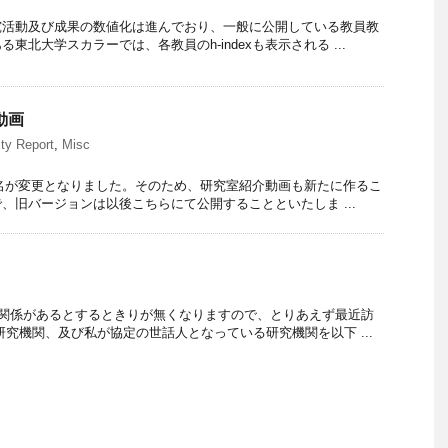
究活動及び成果の数値化は進んでおり、一般に公開している教員教
東北大学スカラーでは、各教員のh-indexも表示される ...
動画
ity Report
,
Misc
究室名が変更となりました。そのため、研究室紹介動画も新たに作るこ
、旧バージョンは以後こちらにて公開することといたしま ...
の関係があるとするときりが無くなりますので、とりあえず最近訪
研究機関、及び私が協定の世話人となっている研究機関を以下 ...