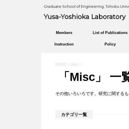
Graduate School of Engineering, Tohoku Unive
Yusa-Yoshioka Laboratory
Members
List of Publications
Instruction
Policy
HOME
>
Misc
>
「Misc」 一
その他いろいろです。研究に関するも
カテゴリ一覧