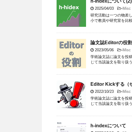
h-indexについて(2)
2025/04/03
-
Misc
研究活動は一つの物差
小で教員や研究室を比較す
論文誌Editorの
2023/05/06
-
Misc
学術論文誌に論文を投稿した
じて当該論文を取り扱うEdit
Editor Kick
2022/10/23
-
Misc
学術論文誌に論文を投稿した
じて当該論文を取り扱うEdit
h-indexについて