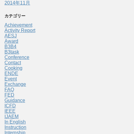
2014年11月
カテゴリー
Achievement
Activity Report
AESJ
Award
B3B4
B3task
Conference
Contact
Cooking
ENDE
Event
Exchange
FAQ
FED
Guidance
ICFD
IEEE
IJAEM
In English
Instruction
Internship