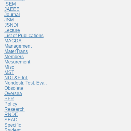
ISEM
JAEEE
Journal
JSM
JSNDI
Lecture
List of Publications
MAGDA
Management
MaterTrans
Members
Mesurement
Misc
MST
NDT&E Int.
Nondestr. Test. Eval.
Obsolete
Oversea
PFR
Policy
Research
RNDE
SEAD
Specific
Student