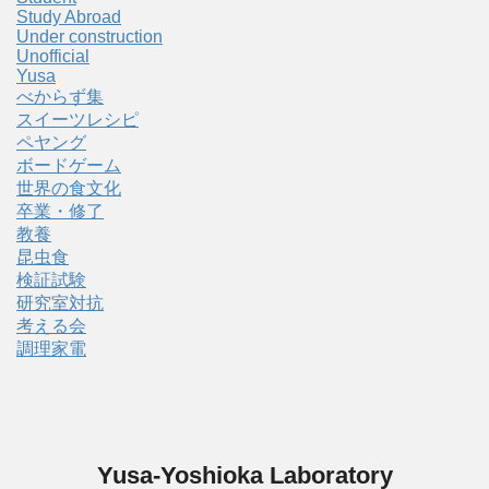
Study Abroad
Under construction
Unofficial
Yusa
べからず集
スイーツレシピ
ペヤング
ボードゲーム
世界の食文化
卒業・修了
教養
昆虫食
検証試験
研究室対抗
考える会
調理家電
Yusa-Yoshioka Laboratory