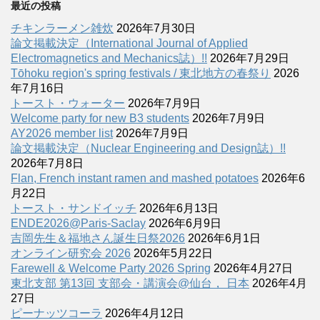
最近の投稿
チキンラーメン雑炊
2026年7月30日
論文掲載決定（International Journal of Applied
Electromagnetics and Mechanics誌）!!
2026年7月29日
Tōhoku region's spring festivals / 東北地方の春祭り
2026
年7月16日
トースト・ウォーター
2026年7月9日
Welcome party for new B3 students
2026年7月9日
AY2026 member list
2026年7月9日
論文掲載決定（Nuclear Engineering and Design誌）!!
2026年7月8日
Flan, French instant ramen and mashed potatoes
2026年6
月22日
トースト・サンドイッチ
2026年6月13日
ENDE2026@Paris-Saclay
2026年6月9日
吉岡先生＆福地さん誕生日祭2026
2026年6月1日
オンライン研究会 2026
2026年5月22日
Farewell & Welcome Party 2026 Spring
2026年4月27日
東北支部 第13回 支部会・講演会@仙台， 日本
2026年4月
27日
ピーナッツコーラ
2026年4月12日