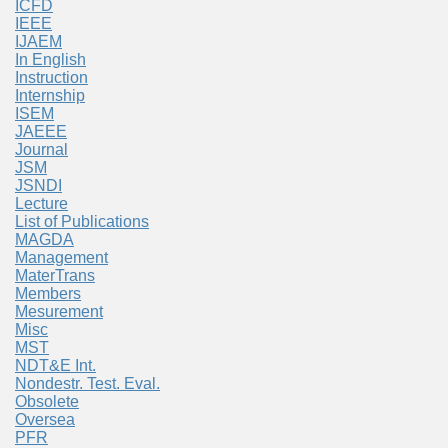
ICFD
IEEE
IJAEM
In English
Instruction
Internship
ISEM
JAEEE
Journal
JSM
JSNDI
Lecture
List of Publications
MAGDA
Management
MaterTrans
Members
Mesurement
Misc
MST
NDT&E Int.
Nondestr. Test. Eval.
Obsolete
Oversea
PFR