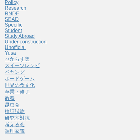
Policy
Research
RNDE
SEAD
Specific
Student
Study Abroad
Under construction
Unofficial
Yusa
べからず集
スイーツレシピ
ペヤング
ボードゲーム
世界の食文化
卒業・修了
教養
昆虫食
検証試験
研究室対抗
考える会
調理家電