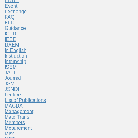
ENDE
Event
Exchange
FAQ
FED
Guidance
ICFD
IEEE
IJAEM
In English
Instruction
Internship
ISEM
JAEEE
Journal
JSM
JSNDI
Lecture
List of Publications
MAGDA
Management
MaterTrans
Members
Mesurement
Misc