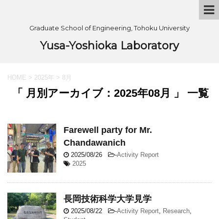
Graduate School of Engineering, Tohoku University
Yusa-Yoshioka Laboratory
HOME
>
2025年
>
8月
「 月別アーカイブ：2025年08月 」 一覧
Farewell party for Mr.
Chandawanich
2025/08/26
-
Activity Report
2025
長岡技術科学大学見学
2025/08/22
-
Activity Report
,
Research
,