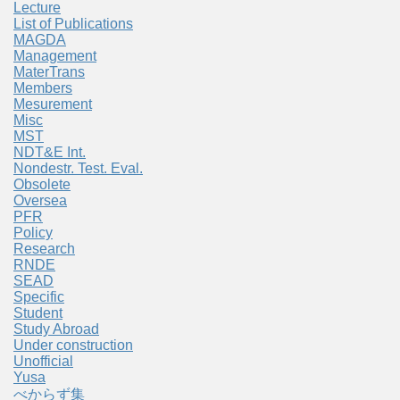
Lecture
List of Publications
MAGDA
Management
MaterTrans
Members
Mesurement
Misc
MST
NDT&E Int.
Nondestr. Test. Eval.
Obsolete
Oversea
PFR
Policy
Research
RNDE
SEAD
Specific
Student
Study Abroad
Under construction
Unofficial
Yusa
べからず集