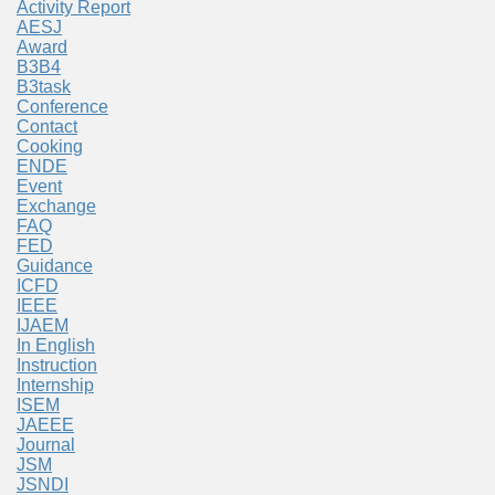
Activity Report
AESJ
Award
B3B4
B3task
Conference
Contact
Cooking
ENDE
Event
Exchange
FAQ
FED
Guidance
ICFD
IEEE
IJAEM
In English
Instruction
Internship
ISEM
JAEEE
Journal
JSM
JSNDI