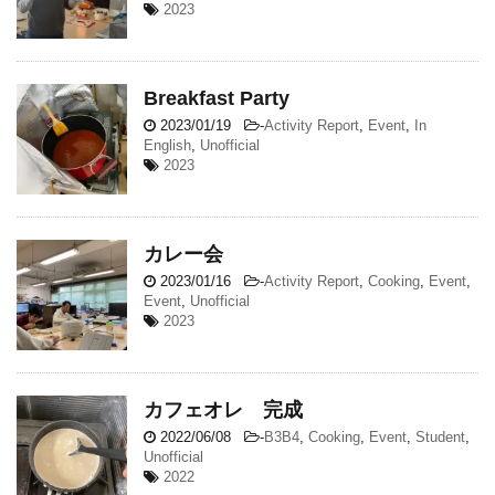
2023
Breakfast Party
2023/01/19
-
Activity Report
,
Event
,
In
English
,
Unofficial
2023
カレー会
2023/01/16
-
Activity Report
,
Cooking
,
Event
,
Event
,
Unofficial
2023
カフェオレ 完成
2022/06/08
-
B3B4
,
Cooking
,
Event
,
Student
,
Unofficial
2022