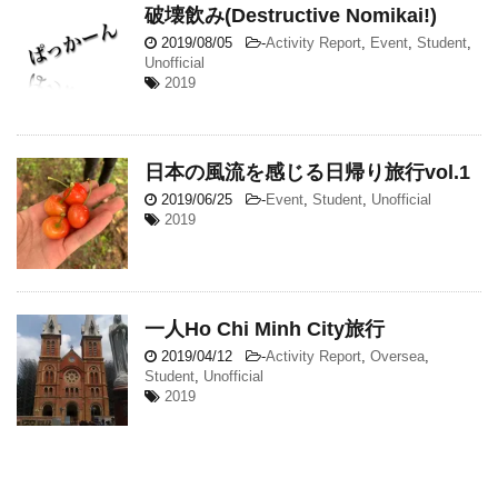
破壊飲み(Destructive Nomikai!)
2019/08/05
-
Activity Report
,
Event
,
Student
,
Unofficial
2019
日本の風流を感じる日帰り旅行vol.1
2019/06/25
-
Event
,
Student
,
Unofficial
2019
一人Ho Chi Minh City旅行
2019/04/12
-
Activity Report
,
Oversea
,
Student
,
Unofficial
2019