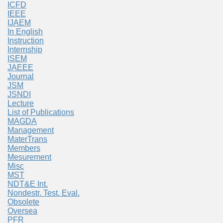
ICFD
IEEE
IJAEM
In English
Instruction
Internship
ISEM
JAEEE
Journal
JSM
JSNDI
Lecture
List of Publications
MAGDA
Management
MaterTrans
Members
Mesurement
Misc
MST
NDT&E Int.
Nondestr. Test. Eval.
Obsolete
Oversea
PFR