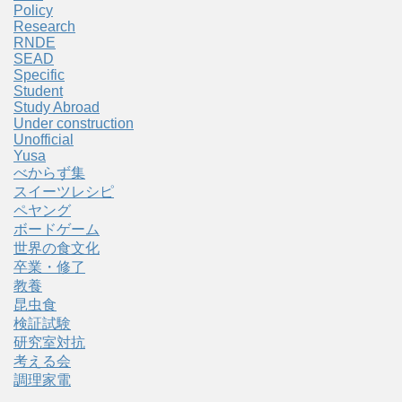
Policy
Research
RNDE
SEAD
Specific
Student
Study Abroad
Under construction
Unofficial
Yusa
べからず集
スイーツレシピ
ペヤング
ボードゲーム
世界の食文化
卒業・修了
教養
昆虫食
検証試験
研究室対抗
考える会
調理家電