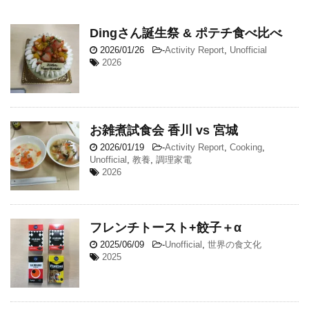
Dingさん誕生祭 & ポテチ食べ比べ
2026/01/26
-
Activity Report
,
Unofficial
2026
お雑煮試食会 香川 vs 宮城
2026/01/19
-
Activity Report
,
Cooking
,
Unofficial
,
教養
,
調理家電
2026
フレンチトースト+餃子＋α
2025/06/09
-
Unofficial
,
世界の食文化
2025