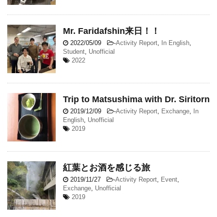
Mr. Faridafshin来日！！
2022/05/09
-
Activity Report
,
In English
,
Student
,
Unofficial
2022
Trip to Matsushima with Dr. Siritorn
2019/12/09
-
Activity Report
,
Exchange
,
In
English
,
Unofficial
2019
紅葉とお酒を感じる旅
2019/11/27
-
Activity Report
,
Event
,
Exchange
,
Unofficial
2019