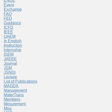
ENDE
Event
Exchange
FAQ
FED
Guidance
ICFD
IEEE
IJAEM
In English
Instruction
Internship
ISEM
JAEEE
Journal
JSM
JSNDI
Lecture
List of Publications
MAGDA
Management
MaterTrans
Members
Mesurement
Misc