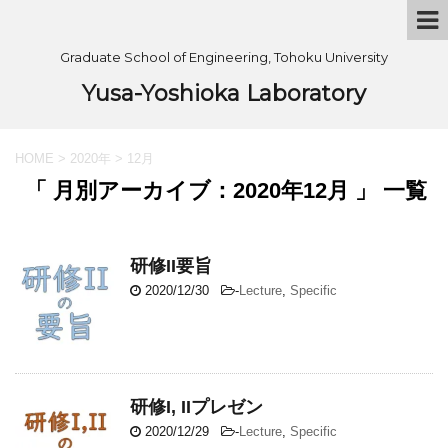
Graduate School of Engineering, Tohoku University
Yusa-Yoshioka Laboratory
HOME
>
2020年
>
12月
「 月別アーカイブ：2020年12月 」 一覧
研修II要旨
2020/12/30
-
Lecture
,
Specific
研修I, IIプレゼン
2020/12/29
-
Lecture
,
Specific