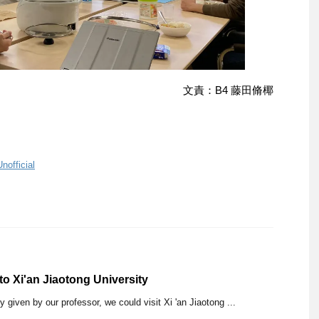
文責：B4 藤田脩椰
Unofficial
to Xi'an Jiaotong University
 given by our professor, we could visit Xi 'an Jiaotong ...