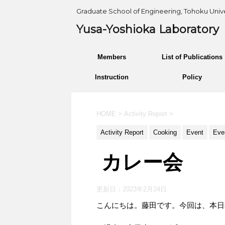
Graduate School of Engineering, Tohoku Unive
Yusa-Yoshioka Laboratory
Members
List of Publications
Instruction
Policy
HOME
>
Activity Report
>
Activity Report
Cooking
Event
Eve
カレー会
更新日：
2023年2月24日
こんにちは。藤田です。今回は、本日