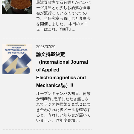
最近専攻内で石狩鍋とかハンバ
ーグ弁当とか少しお洒落な食事
会が流行っているようですの
で、当研究室も負けじと食事会
を開催しました。 本日のメニ
ューはこれ、YouTu ...
2026/07/29
論文掲載決定
（International Journal
of Applied
Electromagnetics and
Mechanics誌）!!
オープンキャンパス初日、何故
か朝6時に息子にたたき起こさ
れてラジオ体操第１＆第２につ
き合わされた後メールを確認す
ると、うれしい知らせが届いて
いました。昨年度参加 ...