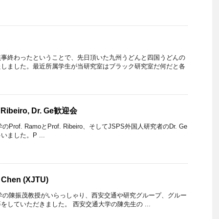
無事終わったということで、先日頂いた九州うどんと四国うどんの
たしました。最近所属学生が当研究室はブラック研究室だ何だと各
. Ribeiro, Dr. Ge歓迎会
学のProf. RamoとProf. Ribeiro、そしてJSPS外国人研究者のDr. Ge
ました。P ...
. Chen (XJTU)
安交通大学の陳振茂教授がいらっしゃり、西安交通や研究グループ、グルー
をしていただきました。 西安交通大学の陳先生の ...