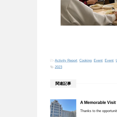
-
Activity Report
,
Cooking
,
Event
,
Event
,
-
2023
関連記事
A Memorable Visit 
Thanks to the opportunity