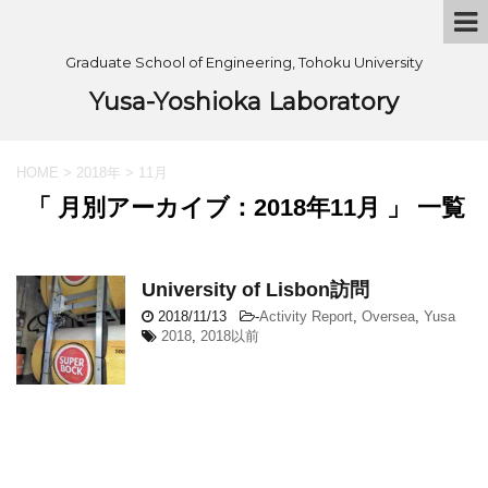
Graduate School of Engineering, Tohoku University
Yusa-Yoshioka Laboratory
HOME
>
2018年
>
11月
「 月別アーカイブ：2018年11月 」 一覧
University of Lisbon訪問
2018/11/13
-
Activity Report
,
Oversea
,
Yusa
2018
,
2018以前