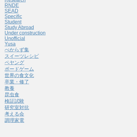
RNDE
SEAD
Specific
Student
Study Abroad
Under construction
Unofficial
Yusa
べからず集
スイーツレシピ
ペヤング
ボードゲーム
世界の食文化
卒業・修了
教養
昆虫食
検証試験
研究室対抗
考える会
調理家電