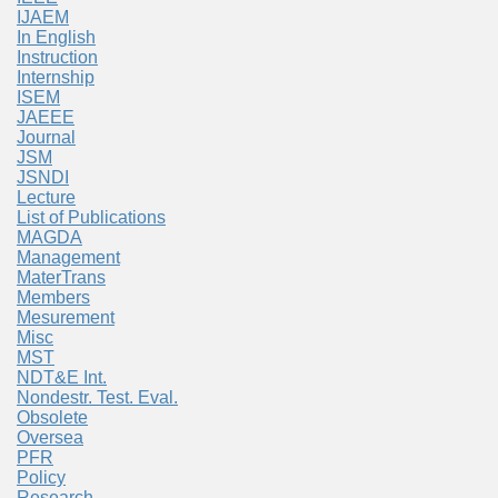
IJAEM
In English
Instruction
Internship
ISEM
JAEEE
Journal
JSM
JSNDI
Lecture
List of Publications
MAGDA
Management
MaterTrans
Members
Mesurement
Misc
MST
NDT&E Int.
Nondestr. Test. Eval.
Obsolete
Oversea
PFR
Policy
Research