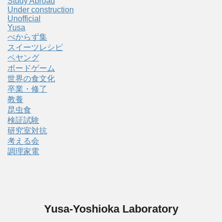
Study Abroad
Under construction
Unofficial
Yusa
べからず集
スイーツレシピ
ペヤング
ボードゲーム
世界の食文化
卒業・修了
教養
昆虫食
検証試験
研究室対抗
考える会
調理家電
Yusa-Yoshioka Laboratory