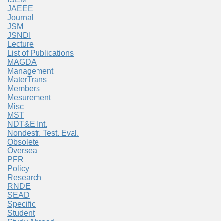
JAEEE
Journal
JSM
JSNDI
Lecture
List of Publications
MAGDA
Management
MaterTrans
Members
Mesurement
Misc
MST
NDT&E Int.
Nondestr. Test. Eval.
Obsolete
Oversea
PFR
Policy
Research
RNDE
SEAD
Specific
Student