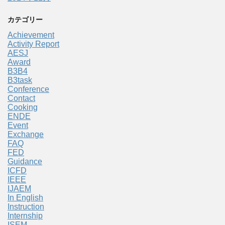
カテゴリー
Achievement
Activity Report
AESJ
Award
B3B4
B3task
Conference
Contact
Cooking
ENDE
Event
Exchange
FAQ
FED
Guidance
ICFD
IEEE
IJAEM
In English
Instruction
Internship
ISEM