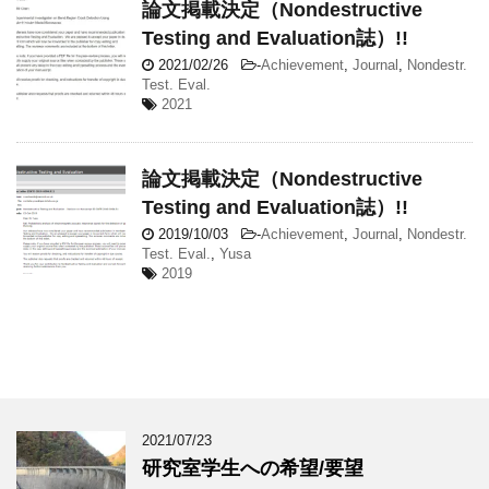
論文掲載決定（Nondestructive
Testing and Evaluation誌）!!
2021/02/26
-
Achievement
,
Journal
,
Nondestr.
Test. Eval.
2021
論文掲載決定（Nondestructive
Testing and Evaluation誌）!!
2019/10/03
-
Achievement
,
Journal
,
Nondestr.
Test. Eval.
,
Yusa
2019
2021/07/23
研究室学生への希望/要望