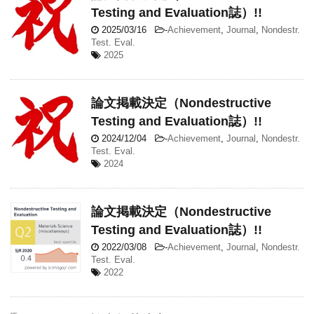
Testing and Evaluation誌）!!
2025/03/16
-
Achievement
,
Journal
,
Nondestr.
Test. Eval.
2025
論文掲載決定（Nondestructive
Testing and Evaluation誌）!!
2024/12/04
-
Achievement
,
Journal
,
Nondestr.
Test. Eval.
2024
論文掲載決定（Nondestructive
Testing and Evaluation誌）!!
2022/03/08
-
Achievement
,
Journal
,
Nondestr.
Test. Eval.
2022