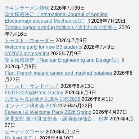
チキンラーメン雑炊
2026年7月30日
論文掲載決定（International Journal of Applied
Electromagnetics and Mechanics誌）!!
2026年7月29日
Tōhoku region's spring festivals / 東北地方の春祭り
2026
年7月16日
トースト・ウォーター
2026年7月9日
Welcome party for new B3 students
2026年7月9日
AY2026 member list
2026年7月9日
論文掲載決定（Nuclear Engineering and Design誌）!!
2026年7月8日
Flan, French instant ramen and mashed potatoes
2026年6
月22日
トースト・サンドイッチ
2026年6月13日
ENDE2026@Paris-Saclay
2026年6月9日
吉岡先生＆福地さん誕生日祭2026
2026年6月1日
オンライン研究会 2026
2026年5月22日
Farewell & Welcome Party 2026 Spring
2026年4月27日
東北支部 第13回 支部会・講演会@仙台， 日本
2026年4月
27日
ピーナッツコーラ
2026年4月12日
Mr. Axel 来日！
2026年4月10日