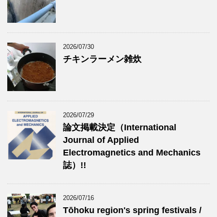
2026/07/30
チキンラーメン雑炊
2026/07/29
論文掲載決定（International
Journal of Applied
Electromagnetics and Mechanics
誌）!!
2026/07/16
Tōhoku region's spring festivals /