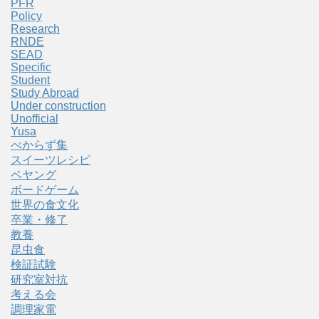
PFR
Policy
Research
RNDE
SEAD
Specific
Student
Study Abroad
Under construction
Unofficial
Yusa
べからず集
スイーツレシピ
ペヤング
ボードゲーム
世界の食文化
卒業・修了
教養
昆虫食
検証試験
研究室対抗
考える会
調理家電