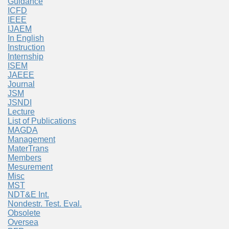
Guidance
ICFD
IEEE
IJAEM
In English
Instruction
Internship
ISEM
JAEEE
Journal
JSM
JSNDI
Lecture
List of Publications
MAGDA
Management
MaterTrans
Members
Mesurement
Misc
MST
NDT&E Int.
Nondestr. Test. Eval.
Obsolete
Oversea