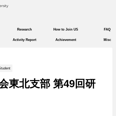
rsity
Research
How to Join US
FAQ
Activity Report
Achievement
Misc
Student
会東北支部 第49回研