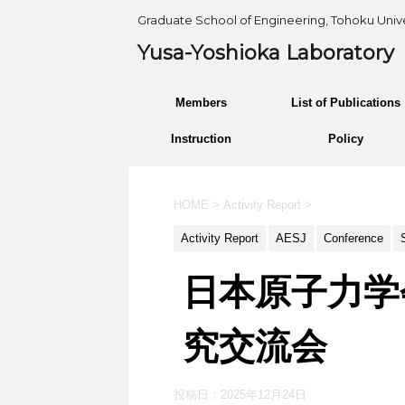
Graduate School of Engineering, Tohoku Unive
Yusa-Yoshioka Laboratory
Members
List of Publications
Instruction
Policy
HOME
>
Activity Report
>
Activity Report
AESJ
Conference
日本原子力学
究交流会
投稿日：
2025年12月24日