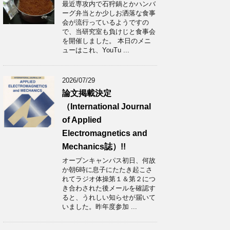
最近専攻内で石狩鍋とかハンバ
ーグ弁当とか少しお洒落な食事
会が流行っているようですの
で、当研究室も負けじと食事会
を開催しました。 本日のメニ
ューはこれ、YouTu ...
2026/07/29
論文掲載決定
（International Journal
of Applied
Electromagnetics and
Mechanics誌）!!
オープンキャンパス初日、何故
か朝6時に息子にたたき起こさ
れてラジオ体操第１＆第２につ
き合わされた後メールを確認す
ると、うれしい知らせが届いて
いました。昨年度参加 ...