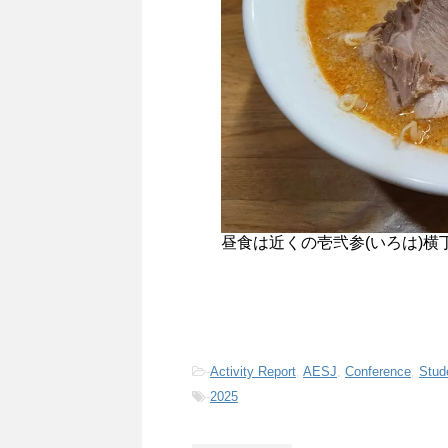
昼食は近くの壱弐参(いろは)
-
Activity Report
,
AESJ
,
Conference
,
Stud
-
2025