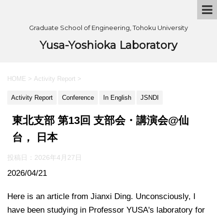
Graduate School of Engineering, Tohoku University
Yusa-Yoshioka Laboratory
HOME
>
Activity Report
>
Activity Report
Conference
In English
JSNDI
東北支部 第13回 支部会・講演会@仙
台， 日本
投稿日：
2026年4月27日
2026/04/21
Here is an article from Jianxi Ding. Unconsciously, I
have been studying in Professor YUSA's laboratory for