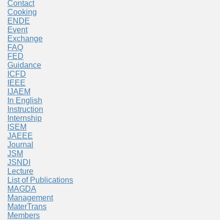
Contact
Cooking
ENDE
Event
Exchange
FAQ
FED
Guidance
ICFD
IEEE
IJAEM
In English
Instruction
Internship
ISEM
JAEEE
Journal
JSM
JSNDI
Lecture
List of Publications
MAGDA
Management
MaterTrans
Members