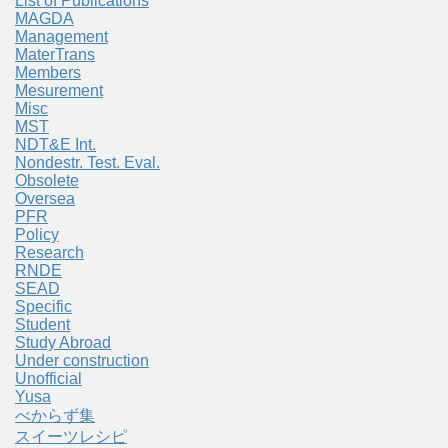
List of Publications
MAGDA
Management
MaterTrans
Members
Mesurement
Misc
MST
NDT&E Int.
Nondestr. Test. Eval.
Obsolete
Oversea
PFR
Policy
Research
RNDE
SEAD
Specific
Student
Study Abroad
Under construction
Unofficial
Yusa
べからず集
スイーツレシピ