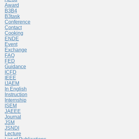
Award
B3B4
B3task
Conference
Contact
Cooking
ENDE
Event
Exchange
FAQ
FED
Guidance
ICFD
IEEE
IJAEM
In English
Instruction
Internship
ISEM
JAEEE
Journal
JSM
JSNDI
Lecture