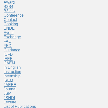
Award
B3B4
B3task
Conference
Contact
Cooking
ENDE
Event
Exchange
FAQ
FED
Guidance
ICFD
IEEE
IJAEM
In English
Instruction
Internship
ISEM
JAEEE
Journal
JSM
JSNDI
Lecture
List of Publications