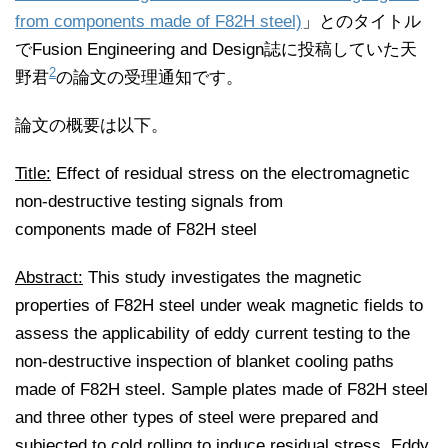
from components made of F82H steel)
」とのタイトル
でFusion Engineering and Design誌に投稿していた天
2
野君
の論文の受理通知です。
論文の概要は以下。
Title:
Effect of residual stress on the electromagnetic
non-destructive testing signals from
components made of F82H steel
Abstract:
This study investigates the magnetic
properties of F82H steel under weak magnetic fields to
assess the applicability of eddy current testing to the
non-destructive inspection of blanket cooling paths
made of F82H steel. Sample plates made of F82H steel
and three other types of steel were prepared and
subjected to cold rolling to induce residual stress. Eddy