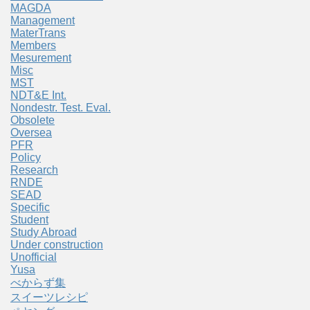
MAGDA
Management
MaterTrans
Members
Mesurement
Misc
MST
NDT&E Int.
Nondestr. Test. Eval.
Obsolete
Oversea
PFR
Policy
Research
RNDE
SEAD
Specific
Student
Study Abroad
Under construction
Unofficial
Yusa
べからず集
スイーツレシピ