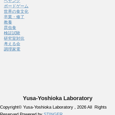
ペヤング
ボードゲーム
世界の食文化
卒業・修了
教養
昆虫食
検証試験
研究室対抗
考える会
調理家電
Yusa-Yoshioka Laboratory
Copyright© Yusa-Yoshioka Laboratory , 2026 All Rights
Graduate School of Engineering, Tohoku University
Reserved Powered by
STINGER
.