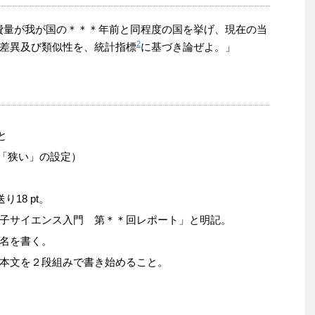
費量が我が国の＊＊＊年前と同程度の国を挙げ、現在の当
2
差異及び類似性を、統計指標
に基づき論ぜよ。」
と
dの「狭い」の設定）
18 pt。
子サイエンス入門 第＊＊回レポート」と明記。
名を書く。
本文を２段組みで書き始めること。