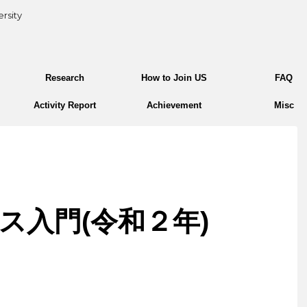
rsity
Research
How to Join US
FAQ
Activity Report
Achievement
Misc
ス入門(令和２年)