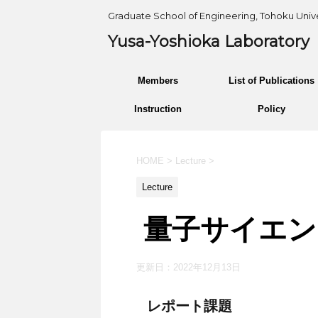
Graduate School of Engineering, Tohoku Unive
Yusa-Yoshioka Laboratory
Members
List of Publications
Instruction
Policy
HOME
>
Lecture
>
Lecture
量子サイエン
更新日：
2022年12月13日
レポート課題