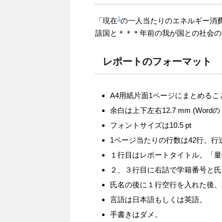
1
「現在
の一人当たりのエネルギー消
該国と＊＊＊年前の我が国との社会の
レポートのフォーマット
A4用紙片面1ページにまとめるこ
余白は上下左右12.7 mm (Wor
フォントサイズは10.5 pt
1ページ当たりの行数は42行。行送り
１行目はレポートタイトル。「量
２、３行目に右詰で学籍番号と氏
氏名の後に１行空行を入れた後、
言語は日本語もしくは英語。
手書きはダメ。