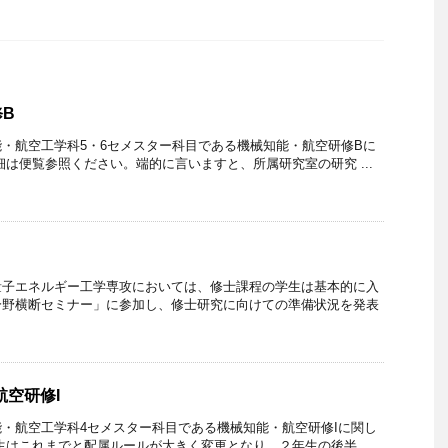
B
・航空工学科5・6セメスター科目である機械知能・航空研修Bに
細は便覧参照ください。端的に言いますと、所属研究室の研究 ...
量子エネルギー工学専攻においては、修士課程の学生は基本的に入
分野横断セミナー」に参加し、修士研究に向けての準備状況を発表
航空研修I
・航空工学科4セメスター科目である機械知能・航空研修Iに関し
生はこれまでと配属ルールが大きく変更となり、２年生の後半 ...