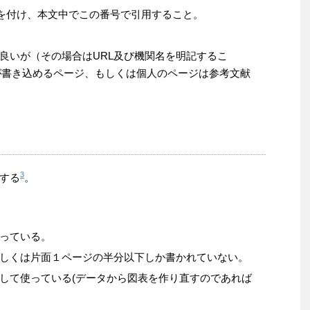
し番号を付け、本文中でこの番号で引用すること。
良いが（その場合はURL及び機関名を明記するこ
定多数が書き込めるページ、もしくは個人のページは参考文献
3
する
。
っている。
しくは片面１ページの半分以下しか書かれていない。
して使っている(データから図表を作り直すのであれば