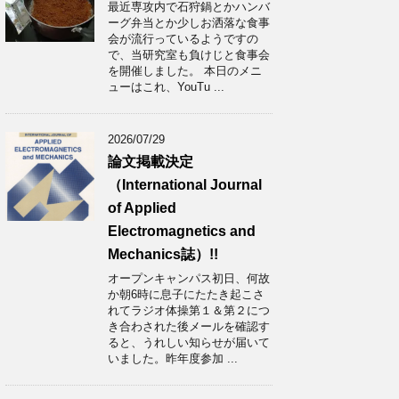
最近専攻内で石狩鍋とかハンバ
ーグ弁当とか少しお洒落な食事
会が流行っているようですの
で、当研究室も負けじと食事会
を開催しました。 本日のメニ
ューはこれ、YouTu ...
2026/07/29
論文掲載決定
（International Journal
of Applied
Electromagnetics and
Mechanics誌）!!
オープンキャンパス初日、何故
か朝6時に息子にたたき起こさ
れてラジオ体操第１＆第２につ
き合わされた後メールを確認す
ると、うれしい知らせが届いて
いました。昨年度参加 ...