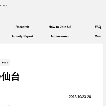
rsity
Research
How to Join US
FAQ
Activity Report
Achievement
Misc
Yusa
8@仙台
2018/10/23-26