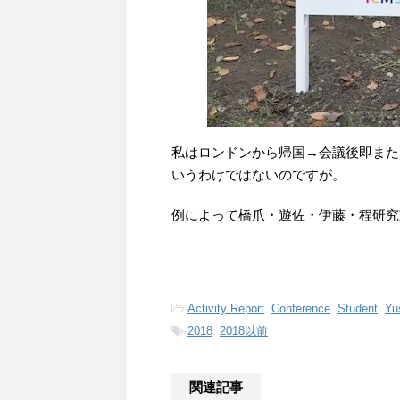
私はロンドンから帰国→会議後即また
いうわけではないのですが。
例によって橋爪・遊佐・伊藤・程研究
-
Activity Report
,
Conference
,
Student
,
Yu
-
2018
,
2018以前
関連記事