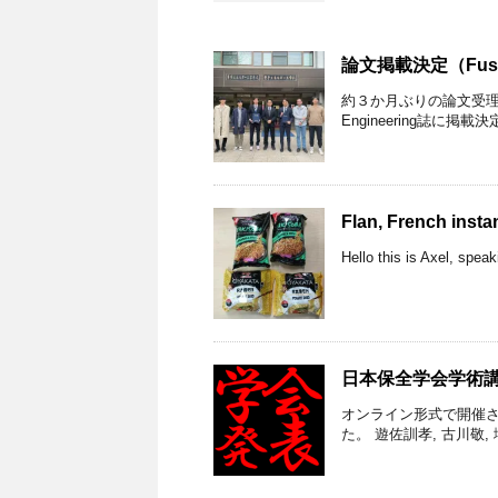
論文掲載決定（Fusion 
約３か月ぶりの論文受理
Engineering誌に掲載決定です
Flan, French inst
Hello this is Axel, speak
日本保全学会学術
オンライン形式で開催
た。 遊佐訓孝, 古川敬,