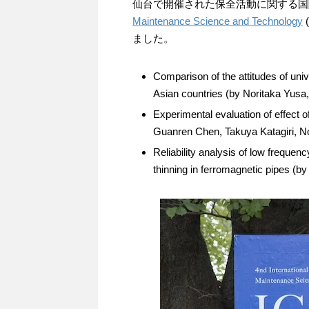
仙台で開催された保全活動に関する国
Maintenance Science and Technology
ました。
Comparison of the attitudes of uni
Asian countries (by Noritaka Yusa
Experimental evaluation of effect
Guanren Chen, Takuya Katagiri, N
Reliability analysis of low frequen
thinning in ferromagnetic pipes (