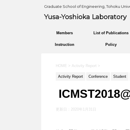
Graduate School of Engineering, Tohoku Unive
Yusa-Yoshioka Laboratory
Members
List of Publications
Instruction
Policy
HOME
>
Activity Report
>
Activity Report
Conference
Student
ICMST201
更新日：
2020年1月31日