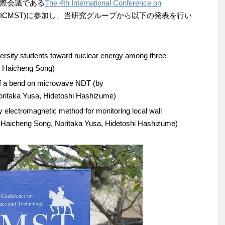
際会議である
The 4th International Conference on
(ICMST)に参加し、当研究グループから以下の発表を行い
versity students toward nuclear energy among three
, Haicheng Song)
 of a bend on microwave NDT (by
oritaka Yusa, Hidetoshi Hashizume)
cy electromagnetic method for monitoring local wall
by Haicheng Song, Noritaka Yusa, Hidetoshi Hashizume)