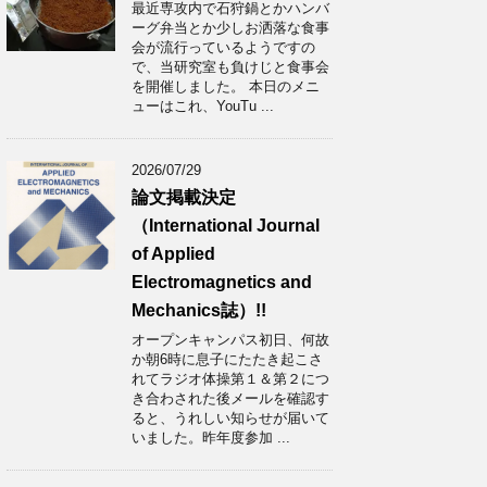
最近専攻内で石狩鍋とかハンバ
ーグ弁当とか少しお洒落な食事
会が流行っているようですの
で、当研究室も負けじと食事会
を開催しました。 本日のメニ
ューはこれ、YouTu ...
2026/07/29
論文掲載決定
（International Journal
of Applied
Electromagnetics and
Mechanics誌）!!
オープンキャンパス初日、何故
か朝6時に息子にたたき起こさ
れてラジオ体操第１＆第２につ
き合わされた後メールを確認す
ると、うれしい知らせが届いて
いました。昨年度参加 ...