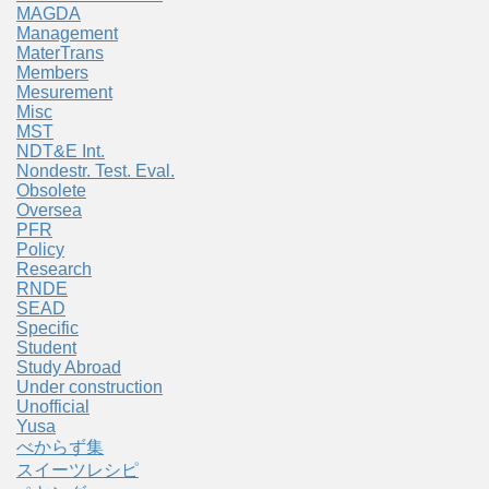
MAGDA
Management
MaterTrans
Members
Mesurement
Misc
MST
NDT&E Int.
Nondestr. Test. Eval.
Obsolete
Oversea
PFR
Policy
Research
RNDE
SEAD
Specific
Student
Study Abroad
Under construction
Unofficial
Yusa
べからず集
スイーツレシピ