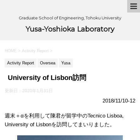
Graduate School of Engineering, Tohoku University
Yusa-Yoshioka Laboratory
HOME
>
Activity Report
>
Activity Report
Oversea
Yusa
University of Lisbon訪問
更新日：
2020年1月31日
2018/11/10-12
週末＋αを利用して陳君が留学中のTecnico Lisboa,
University of Lisbonを訪問してまいりました。