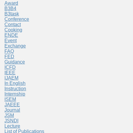
Award
B3B4
B3task
Conference
Contact
Cooking
ENDE
Event
Exchange
FAQ
FED
Guidance
ICFD
IEEE
IJAEM
In English
Instruction
Internship
ISEM
JAEEE
Journal
JSM
JSNDI
Lecture
List of Publications