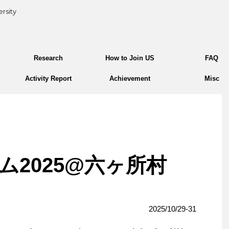
rsity
Research
How to Join US
FAQ
Activity Report
Achievement
Misc
ム2025@六ヶ所村
2025/10/29-31