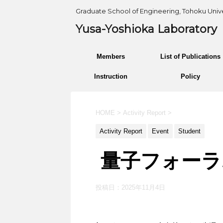
Graduate School of Engineering, Tohoku Unive
Yusa-Yoshioka Laboratory
Members
List of Publications
Instruction
Policy
HOME
>
Activity Report
>
Activity Report
Event
Student
量子フォーラ
投稿日：
2025年11月4日