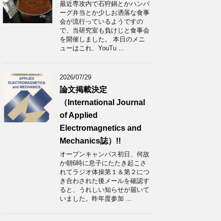
最近専攻内で石狩鍋とかハンバ
ーグ弁当とか少しお洒落な食事
会が流行っているようですの
で、当研究室も負けじと食事会
を開催しました。 本日のメニ
ューはこれ、YouTu ...
2026/07/29
論文掲載決定
（International Journal
of Applied
Electromagnetics and
Mechanics誌）!!
オープンキャンパス初日、何故
か朝6時に息子にたたき起こさ
れてラジオ体操第１＆第２につ
き合わされた後メールを確認す
ると、うれしい知らせが届いて
いました。昨年度参加 ...