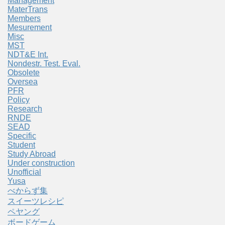
Management
MaterTrans
Members
Mesurement
Misc
MST
NDT&E Int.
Nondestr. Test. Eval.
Obsolete
Oversea
PFR
Policy
Research
RNDE
SEAD
Specific
Student
Study Abroad
Under construction
Unofficial
Yusa
べからず集
スイーツレシピ
ペヤング
ボードゲーム