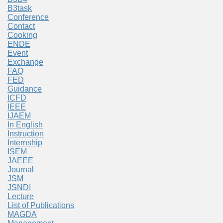
B3task
Conference
Contact
Cooking
ENDE
Event
Exchange
FAQ
FED
Guidance
ICFD
IEEE
IJAEM
In English
Instruction
Internship
ISEM
JAEEE
Journal
JSM
JSNDI
Lecture
List of Publications
MAGDA