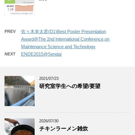
PREV
佐々木幸太君(D1)Best Poster Presentation
Award@The 2nd International Conference on
Maintenance Science and Technology
NEXT
ENDE2015@Sendai
2021/07/23
研究室学生への希望/要望
2026/07/30
チキンラーメン雑炊