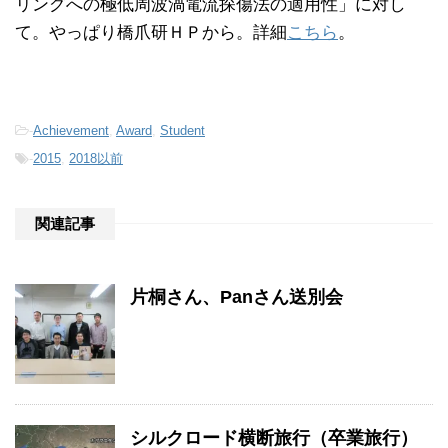
リングへの極低周波渦電流探傷法の適用性」に対し
て。やっぱり橋爪研ＨＰから。詳細
こちら
。
-
Achievement
,
Award
,
Student
-
2015
,
2018以前
関連記事
片桐さん、Panさん送別会
シルクロード横断旅行（卒業旅行）