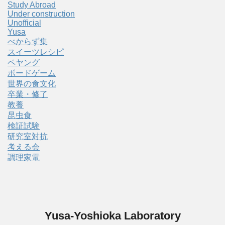
Study Abroad
Under construction
Unofficial
Yusa
べからず集
スイーツレシピ
ペヤング
ボードゲーム
世界の食文化
卒業・修了
教養
昆虫食
検証試験
研究室対抗
考える会
調理家電
Yusa-Yoshioka Laboratory