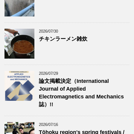
2026/07/30
チキンラーメン雑炊
2026/07/29
論文掲載決定（International
Journal of Applied
Electromagnetics and Mechanics
誌）!!
2026/07/16
Tōhoku region's spring festivals /