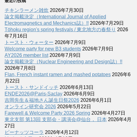
最近の投稿
チキンラーメン雑炊
2026年7月30日
論文掲載決定（International Journal of Applied
Electromagnetics and Mechanics誌）!!
2026年7月29日
Tōhoku region's spring festivals / 東北地方の春祭り
2026
年7月16日
トースト・ウォーター
2026年7月9日
Welcome party for new B3 students
2026年7月9日
AY2026 member list
2026年7月9日
論文掲載決定（Nuclear Engineering and Design誌）!!
2026年7月8日
Flan, French instant ramen and mashed potatoes
2026年6
月22日
トースト・サンドイッチ
2026年6月13日
ENDE2026@Paris-Saclay
2026年6月9日
吉岡先生＆福地さん誕生日祭2026
2026年6月1日
オンライン研究会 2026
2026年5月22日
Farewell & Welcome Party 2026 Spring
2026年4月27日
東北支部 第13回 支部会・講演会@仙台， 日本
2026年4月
27日
ピーナッツコーラ
2026年4月12日