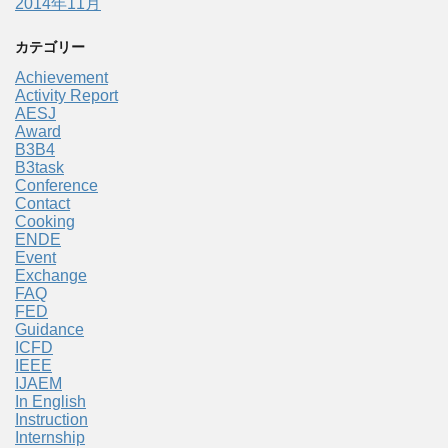
2014年11月
カテゴリー
Achievement
Activity Report
AESJ
Award
B3B4
B3task
Conference
Contact
Cooking
ENDE
Event
Exchange
FAQ
FED
Guidance
ICFD
IEEE
IJAEM
In English
Instruction
Internship