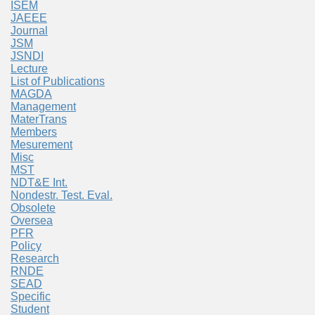
ISEM
JAEEE
Journal
JSM
JSNDI
Lecture
List of Publications
MAGDA
Management
MaterTrans
Members
Mesurement
Misc
MST
NDT&E Int.
Nondestr. Test. Eval.
Obsolete
Oversea
PFR
Policy
Research
RNDE
SEAD
Specific
Student