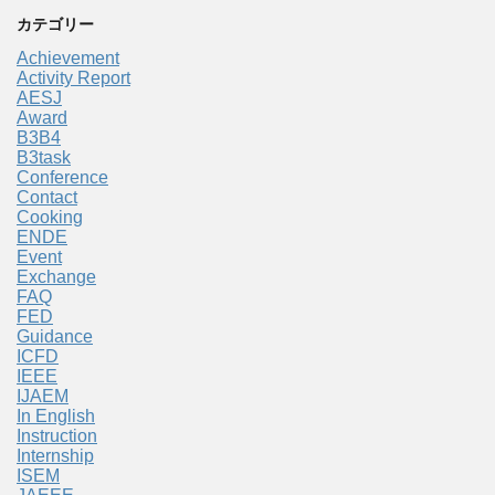
カテゴリー
Achievement
Activity Report
AESJ
Award
B3B4
B3task
Conference
Contact
Cooking
ENDE
Event
Exchange
FAQ
FED
Guidance
ICFD
IEEE
IJAEM
In English
Instruction
Internship
ISEM