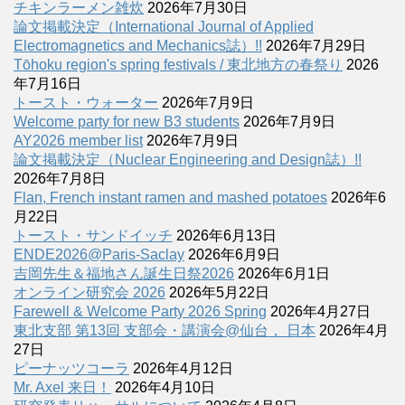
チキンラーメン雑炊
2026年7月30日
論文掲載決定（International Journal of Applied
Electromagnetics and Mechanics誌）!!
2026年7月29日
Tōhoku region's spring festivals / 東北地方の春祭り
2026
年7月16日
トースト・ウォーター
2026年7月9日
Welcome party for new B3 students
2026年7月9日
AY2026 member list
2026年7月9日
論文掲載決定（Nuclear Engineering and Design誌）!!
2026年7月8日
Flan, French instant ramen and mashed potatoes
2026年6
月22日
トースト・サンドイッチ
2026年6月13日
ENDE2026@Paris-Saclay
2026年6月9日
吉岡先生＆福地さん誕生日祭2026
2026年6月1日
オンライン研究会 2026
2026年5月22日
Farewell & Welcome Party 2026 Spring
2026年4月27日
東北支部 第13回 支部会・講演会@仙台， 日本
2026年4月
27日
ピーナッツコーラ
2026年4月12日
Mr. Axel 来日！
2026年4月10日