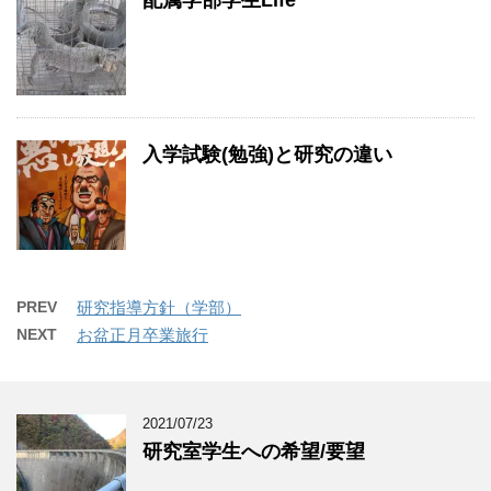
配属学部学生Life
入学試験(勉強)と研究の違い
PREV
研究指導方針（学部）
NEXT
お盆正月卒業旅行
2021/07/23
研究室学生への希望/要望