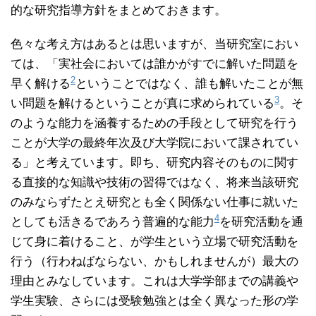
的な研究指導方針をまとめておきます。
色々な考え方はあるとは思いますが、当研究室におい
ては、「実社会においては誰かがすでに解いた問題を
2
早く解ける
ということではなく、誰も解いたことが無
3
い問題を解けるということが真に求められている
。そ
のような能力を涵養するための手段として研究を行う
ことが大学の最終年次及び大学院において課されてい
る」と考えています。即ち、研究内容そのものに関す
る直接的な知識や技術の習得ではなく、将来当該研究
のみならずたとえ研究とも全く関係ない仕事に就いた
4
としても活きるであろう普遍的な能力
を研究活動を通
じて身に着けること、が学生という立場で研究活動を
行う（行わねばならない、かもしれませんが）最大の
理由とみなしています。これは大学学部までの講義や
学生実験、さらには受験勉強とは全く異なった形の学