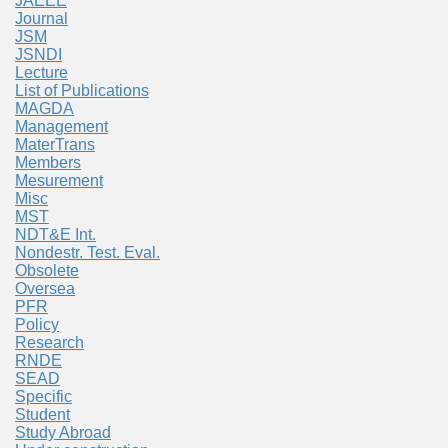
JAEEE
Journal
JSM
JSNDI
Lecture
List of Publications
MAGDA
Management
MaterTrans
Members
Mesurement
Misc
MST
NDT&E Int.
Nondestr. Test. Eval.
Obsolete
Oversea
PFR
Policy
Research
RNDE
SEAD
Specific
Student
Study Abroad