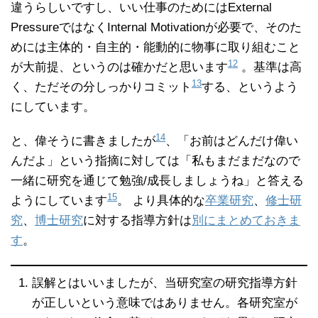
違うらしいですし、いい仕事のためにはExternal
PressureではなくInternal Motivationが必要で、そのた
めには主体的・自主的・能動的に物事に取り組むこと
12
が大前提、というのは確かだと思います
。基準は高
13
く、ただその分しっかりコミット
する、というよう
にしています。
14
と、偉そうに書きましたが
、「お前はどんだけ偉い
んだよ」という指摘に対しては「私もまだまだなので
一緒に研究を通じて勉強/成長しましょうね」と答える
15
ようにしています
。 より具体的な
卒業研究
、
修士研
究
、
博士研究
に対する指導方針は
別にまとめておきま
す
。
誤解とはいいましたが、当研究室の研究指導方針
が正しいという意味ではありません。各研究室が