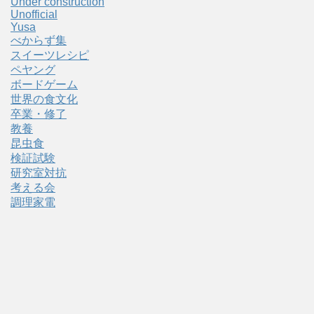
Under construction
Unofficial
Yusa
べからず集
スイーツレシピ
ペヤング
ボードゲーム
世界の食文化
卒業・修了
教養
昆虫食
検証試験
研究室対抗
考える会
調理家電