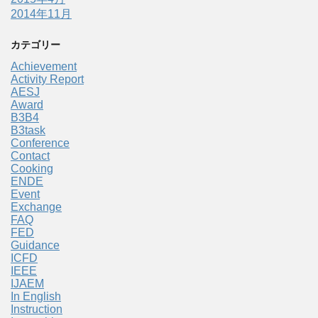
2014年11月
カテゴリー
Achievement
Activity Report
AESJ
Award
B3B4
B3task
Conference
Contact
Cooking
ENDE
Event
Exchange
FAQ
FED
Guidance
ICFD
IEEE
IJAEM
In English
Instruction