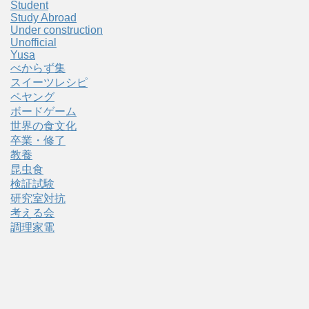
Student
Study Abroad
Under construction
Unofficial
Yusa
べからず集
スイーツレシピ
ペヤング
ボードゲーム
世界の食文化
卒業・修了
教養
昆虫食
検証試験
研究室対抗
考える会
調理家電