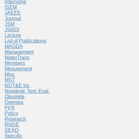
Internship
ISEM
JAEEE
Journal
JSM
JSNDI
Lecture
List of Publications
MAGDA
Management
MaterTrans
Members
Mesurement
Misc
MST
NDT&E Int.
Nondestr. Test. Eval.
Obsolete
Oversea
PFR
Policy
Research
RNDE
SEAD
Specific