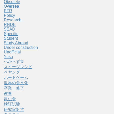
Obsolete
Oversea
PFR
Policy
Research
RNDE
SEAD
Specific
Student
Study Abroad
Under construction
Unofficial
Yusa
べからず集
スイーツレシピ
ペヤング
ボードゲーム
世界の食文化
卒業・修了
教養
昆虫食
検証試験
研究室対抗