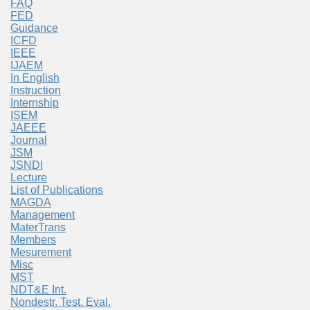
FAQ
FED
Guidance
ICFD
IEEE
IJAEM
In English
Instruction
Internship
ISEM
JAEEE
Journal
JSM
JSNDI
Lecture
List of Publications
MAGDA
Management
MaterTrans
Members
Mesurement
Misc
MST
NDT&E Int.
Nondestr. Test. Eval.