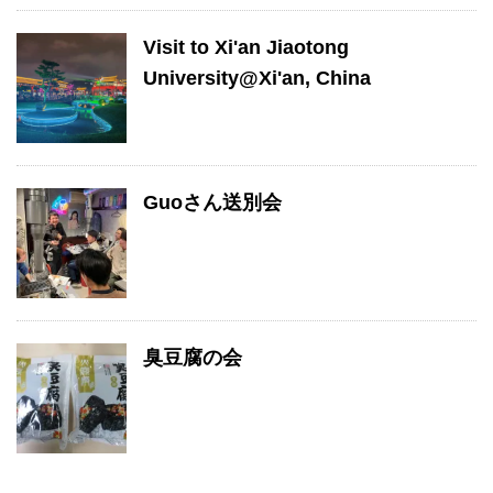
Visit to Xi'an Jiaotong
University@Xi'an, China
Guoさん送別会
臭豆腐の会