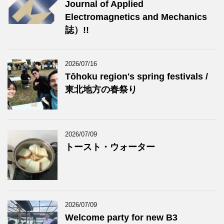
Journal of Applied
Electromagnetics and Mechanics
誌）!!
2026/07/16
Tōhoku region's spring festivals /
東北地方の春祭り
2026/07/09
トースト・ウォーター
2026/07/09
Welcome party for new B3