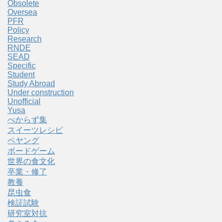
Obsolete
Oversea
PFR
Policy
Research
RNDE
SEAD
Specific
Student
Study Abroad
Under construction
Unofficial
Yusa
べからず集
スイーツレシピ
ペヤング
ボードゲーム
世界の食文化
卒業・修了
教養
昆虫食
検証試験
研究室対抗