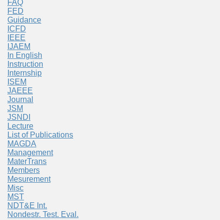
FAQ
FED
Guidance
ICFD
IEEE
IJAEM
In English
Instruction
Internship
ISEM
JAEEE
Journal
JSM
JSNDI
Lecture
List of Publications
MAGDA
Management
MaterTrans
Members
Mesurement
Misc
MST
NDT&E Int.
Nondestr. Test. Eval.