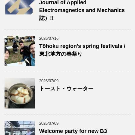
Journal of Applied
Electromagnetics and Mechanics
誌）!!
2026/07/16
Tōhoku region's spring festivals /
東北地方の春祭り
2026/07/09
トースト・ウォーター
2026/07/09
Welcome party for new B3