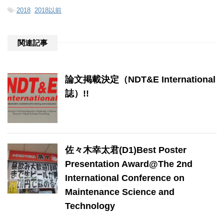
-
2018
,
2018以前
関連記事
論文掲載決定（NDT&E International
誌）!!
佐々木幸太君(D1)Best Poster
Presentation Award@The 2nd
International Conference on
Maintenance Science and
Technology