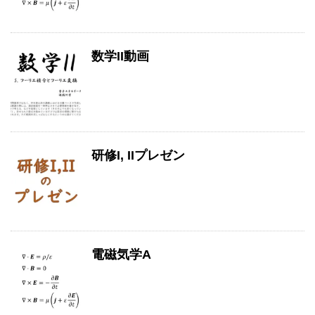
数学II動画
研修I, IIプレゼン
電磁気学A