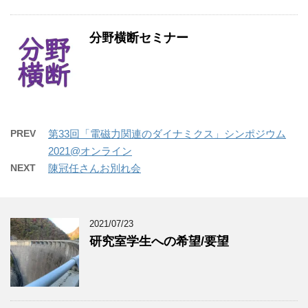
分野横断セミナー
PREV
第33回「電磁力関連のダイナミクス」シンポジウム
2021@オンライン
NEXT
陳冠任さんお別れ会
2021/07/23
研究室学生への希望/要望