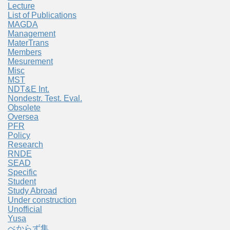
Lecture
List of Publications
MAGDA
Management
MaterTrans
Members
Mesurement
Misc
MST
NDT&E Int.
Nondestr. Test. Eval.
Obsolete
Oversea
PFR
Policy
Research
RNDE
SEAD
Specific
Student
Study Abroad
Under construction
Unofficial
Yusa
べからず集