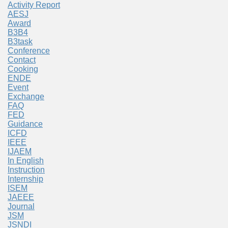
Activity Report
AESJ
Award
B3B4
B3task
Conference
Contact
Cooking
ENDE
Event
Exchange
FAQ
FED
Guidance
ICFD
IEEE
IJAEM
In English
Instruction
Internship
ISEM
JAEEE
Journal
JSM
JSNDI