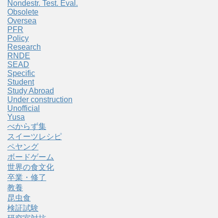
Nondestr. Test. Eval.
Obsolete
Oversea
PFR
Policy
Research
RNDE
SEAD
Specific
Student
Study Abroad
Under construction
Unofficial
Yusa
べからず集
スイーツレシピ
ペヤング
ボードゲーム
世界の食文化
卒業・修了
教養
昆虫食
検証試験