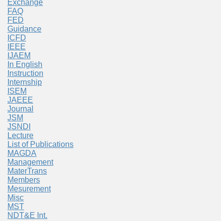
Exchange
FAQ
FED
Guidance
ICFD
IEEE
IJAEM
In English
Instruction
Internship
ISEM
JAEEE
Journal
JSM
JSNDI
Lecture
List of Publications
MAGDA
Management
MaterTrans
Members
Mesurement
Misc
MST
NDT&E Int.