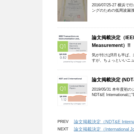
2016/07/25-27
ングのための低周波漏洩磁
論文掲載決定（IEEE Tra
Measurement）!!
気が付けば8月も半ば
すが、ちょっといいニュー
論文掲載決定 (NDT&E 
2019/05/31 本
NDT&E Internationalに"De
PREV
論文掲載決定（NDT&E Internat
NEXT
論文掲載決定（International Journ