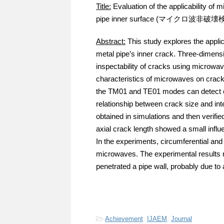
Title:
Evaluation of the applicability of 
pipe inner surface (マイ
Abstract:
This study explores the applic
metal pipe’s inner crack. Three-dimensi
inspectability of cracks using microwav
characteristics of microwaves on crack
the TM01 and TE01 modes can detect cir
relationship between crack size and in
obtained in simulations and then verifi
axial crack length showed a small influe
In the experiments, circumferential and
microwaves. The experimental results r
penetrated a pipe wall, probably due t
-
Achievement
,
IJAEM
,
Journal