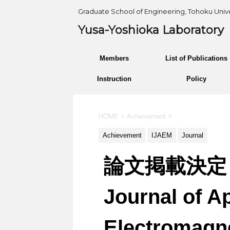
Graduate School of Engineering, Tohoku Unive
Yusa-Yoshioka Laboratory
Members
List of Publications
Instruction
Policy
HOME
>
Achievement
>
Achievement
IJAEM
Journal
論文掲載決定（In
Journal of A
Electromagn