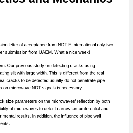
cision letter of acceptance from NDT E International only two
ther submission from IJAEM. What a nice week!
em. Our previous study on detecting cracks using
ng slit with large width. This is different from the real
eal cracks to be detected usually do not penetrate pipe
ects on microwave NDT signals is necessary.
rack size parameters on the microwaves’ reflection by both
ility of microwaves to detect narrow circumferential and
ental results. In addition, the influence of pipe wall
ments.