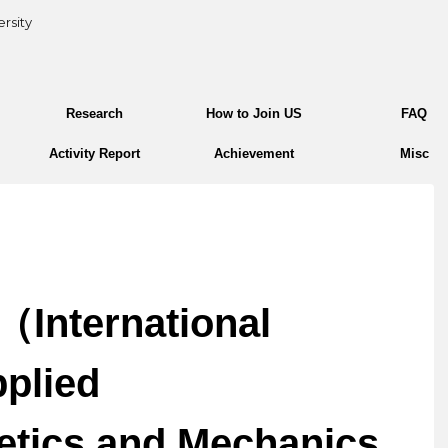
rsity
Research
How to Join US
FAQ
Activity Report
Achievement
Misc
ternational
pplied
etics and Mechanics