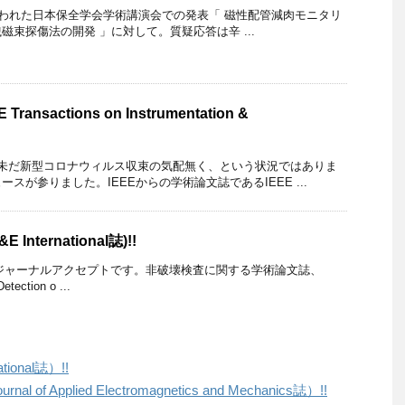
 横浜で行われた日本保全学会学術講演会での発表「 磁性配管減肉モニタリ
束探傷法の開発 」に対して。質疑応答は辛 ...
nsactions on Instrumentation &
、未だ新型コロナウィルス収束の気配無く、という状況ではありま
スが参りました。IEEEからの学術論文誌であるIEEE ...
International誌)!!
年度初のジャーナルアクセプトです。非破壊検査に関する学術論文誌、
tection o ...
ional誌）!!
al of Applied Electromagnetics and Mechanics誌）!!