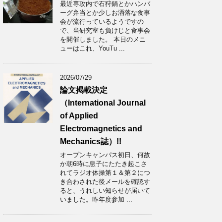
最近専攻内で石狩鍋とかハンバ
ーグ弁当とか少しお洒落な食事
会が流行っているようですの
で、当研究室も負けじと食事会
を開催しました。 本日のメニ
ューはこれ、YouTu ...
2026/07/29
論文掲載決定
（International Journal
of Applied
Electromagnetics and
Mechanics誌）!!
オープンキャンパス初日、何故
か朝6時に息子にたたき起こさ
れてラジオ体操第１＆第２につ
き合わされた後メールを確認す
ると、うれしい知らせが届いて
いました。昨年度参加 ...