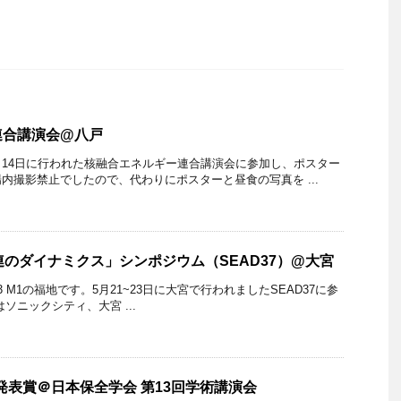
連合講演会@八戸
3～14日に行われた核融合エネルギー連合講演会に参加し、ポスター
内撮影禁止でしたので、代わりにポスターと昼食の写真を ...
連のダイナミクス」シンポジウム（SEAD37）@大宮
25/05/23 M1の福地です。5月21~23日に大宮で行われましたSEAD37に参
ソニックシティ、大宮 ...
発表賞＠日本保全学会 第13回学術講演会