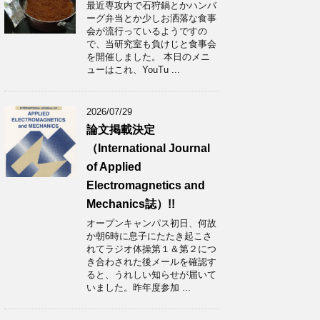
最近専攻内で石狩鍋とかハンバ
ーグ弁当とか少しお洒落な食事
会が流行っているようですの
で、当研究室も負けじと食事会
を開催しました。 本日のメニ
ューはこれ、YouTu ...
2026/07/29
論文掲載決定
（International Journal
of Applied
Electromagnetics and
Mechanics誌）!!
オープンキャンパス初日、何故
か朝6時に息子にたたき起こさ
れてラジオ体操第１＆第２につ
き合わされた後メールを確認す
ると、うれしい知らせが届いて
いました。昨年度参加 ...