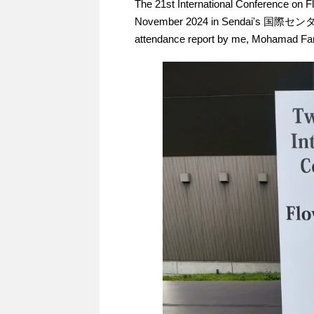
The 21st International Conference on F
November 2024 in Sendai's 国際センター (Int
attendance report by me, Mohamad Far