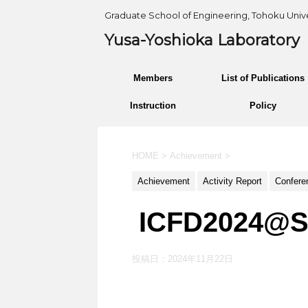
Graduate School of Engineering, Tohoku Unive
Yusa-Yoshioka Laboratory
Members
List of Publications
Instruction
Policy
HOME
>
Achievement
>
Achievement
Activity Report
Confere
ICFD2024@Se
投稿日：
2024年11月22日