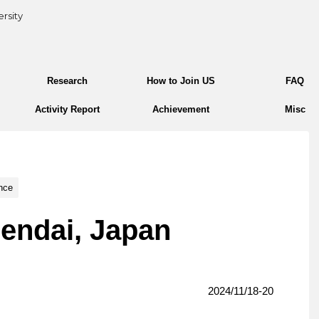
rsity
Research
How to Join US
FAQ
Activity Report
Achievement
Misc
nce
ndai, Japan
2024/11/18-20