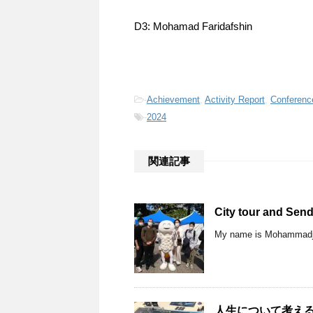
D3: Mohamad Faridafshin
-
Achievement
,
Activity Report
,
Conferenc
-
2024
関連記事
City tour and Send
My name is Mohammadjava
人生について考え