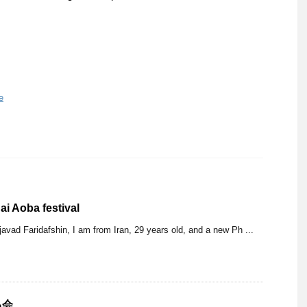
e
ai Aoba festival
d Faridafshin, I am from Iran, 29 years old, and a new Ph ...
る会