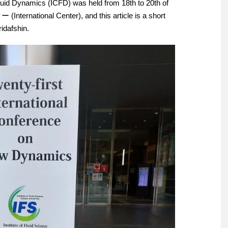
luid Dynamics (ICFD) was held from 18th to 20th of
ernational Center), and this article is a short
idafshin.