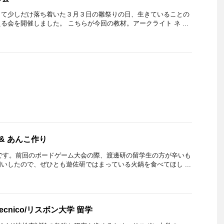
って少しだけ落ち着いた３月３日の雛祭りの日、生きていることの
る会を開催しました。 こちらが今回の教材。アークライト ネ ...
 & あんこ作り
です。前回のボードゲーム大会の際、渡邊研の留学生の方が辛いも
いしたので、ぜひとも遊佐研ではまっている火鍋を食べてほし ...
ior tecnico/リスボン大学 留学