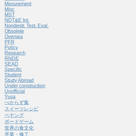
Mesurement
Misc
MST
NDT&E Int.
Nondestr. Test. Eval.
Obsolete
Oversea
PFR
Policy
Research
RNDE
SEAD
Specific
Student
Study Abroad
Under construction
Unofficial
Yusa
べからず集
スイーツレシピ
ペヤング
ボードゲーム
世界の食文化
卒業・修了