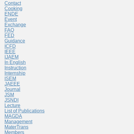
Contact
Cooking
ENDE
Event
Exchange
FAQ
FED
Guidance
ICFD
IEEE
IJAEM
In English
Instruction
Internship
ISEM
JAEEE
Journal
JSM
JSNDI
Lecture
List of Publications
MAGDA
Management
MaterTrans
Members