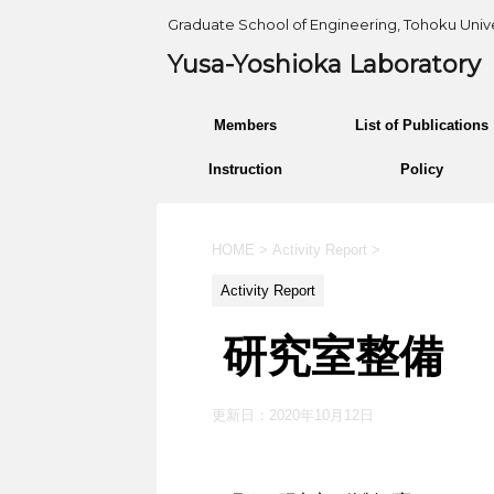
Graduate School of Engineering, Tohoku Unive
Yusa-Yoshioka Laboratory
Members
List of Publications
Instruction
Policy
HOME
>
Activity Report
>
Activity Report
研究室整備
更新日：
2020年10月12日