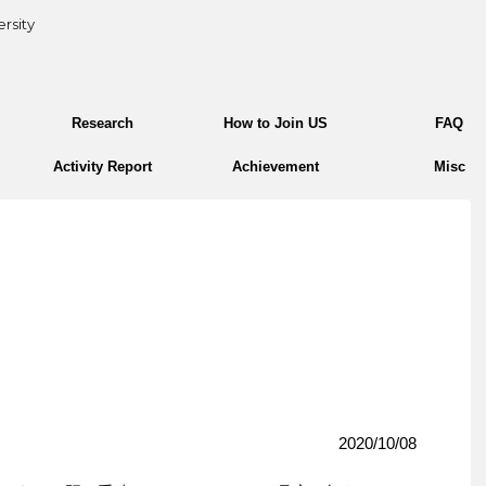
rsity
Research
How to Join US
FAQ
Activity Report
Achievement
Misc
2020/10/08