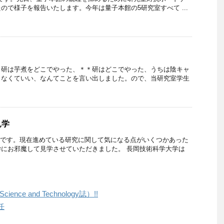
ので様子を報告いたします。今年は量子本館の5研究室すべて ...
＊研は芋煮をどこでやった、＊＊研はどこでやった、うちは陰キャ
らなくていい、なんてことを言い出しました。ので、当研究室学生
見学
永です。現在進めている研究に関して気になる点がいくつかあった
にお邪魔して見学させていただきました。 長岡技術科学大学は
ence and Technology誌）!!
任