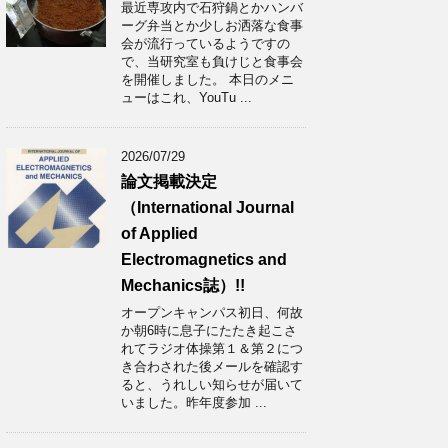
最近専攻内で石狩鍋とかハンバ
ーグ弁当とか少しお洒落な食事
会が流行っているようですの
で、当研究室も負けじと食事会
を開催しました。 本日のメニ
ューはこれ、YouTu ...
2026/07/29
論文掲載決定
（International Journal
of Applied
Electromagnetics and
Mechanics誌）!!
オープンキャンパス初日、何故
か朝6時に息子にたたき起こさ
れてラジオ体操第１＆第２につ
き合わされた後メールを確認す
ると、うれしい知らせが届いて
いました。昨年度参加 ...