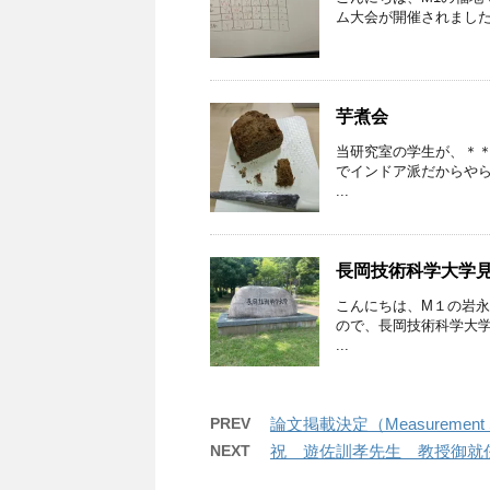
ム大会が開催されました
芋煮会
当研究室の学生が、＊
でインドア派だからや
...
長岡技術科学大学
こんにちは、M１の岩
ので、長岡技術科学大学
...
PREV
論文掲載決定（Measurement Sci
NEXT
祝 遊佐訓孝先生 教授御就