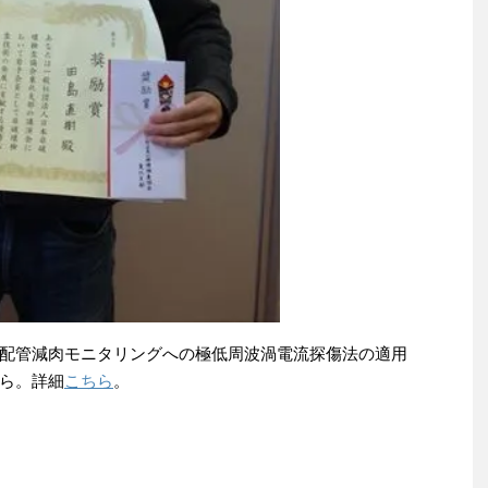
配管減肉モニタリングへの極低周波渦電流探傷法の適用
ら。詳細
こちら
。