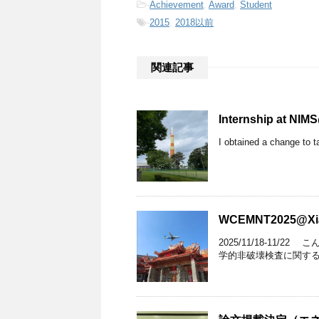
-
Achievement
,
Award
,
Student
-
2015
,
2018以前
関連記事
Internship at NI
I obtained a change to ta
WCEMNT2025@Xia
2025/11/18-11
学的非破壊検査に関する国際学会