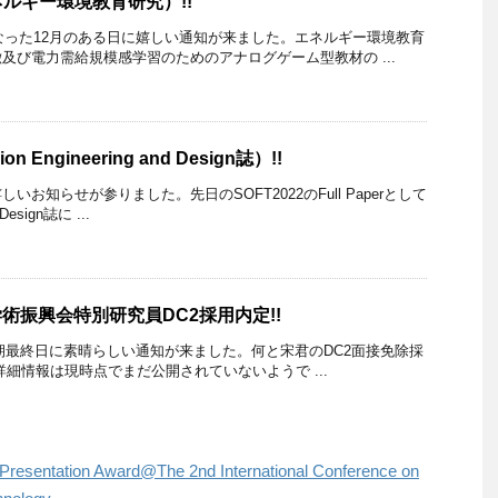
ルギー環境教育研究）!!
となった12月のある日に嬉しい通知が来ました。エネルギー環境教育
及び電力需給規模感学習のためのアナログゲーム型教材の ...
Engineering and Design誌）!!
お知らせが参りました。先日のSOFT2022のFull Paperとして
 Design誌に ...
学術振興会特別研究員DC2採用内定!!
年度上半期最終日に素晴らしい通知が来ました。何と宋君のDC2面接免除採
詳細情報は現時点でまだ公開されていないようで ...
entation Award@The 2nd International Conference on