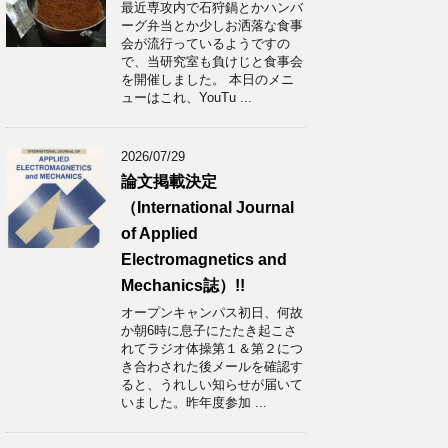
最近専攻内で石狩鍋とかハンバ
ーグ弁当とか少しお洒落な食事
会が流行っているようですの
で、当研究室も負けじと食事会
を開催しました。 本日のメニ
ューはこれ、YouTu ...
2026/07/29
論文掲載決定
（International Journal
of Applied
Electromagnetics and
Mechanics誌）!!
オープンキャンパス初日、何故
か朝6時に息子にたたき起こさ
れてラジオ体操第１＆第２につ
き合わされた後メールを確認す
ると、うれしい知らせが届いて
いました。昨年度参加 ...