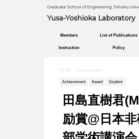
Graduate School of Engineering, Tohoku Unive
Yusa-Yoshioka Laboratory
Members
List of Publications
Instruction
Policy
HOME
>
Achievement
>
Achievement
Award
Student
田島直樹君(
励賞@日本非
部学術講演会