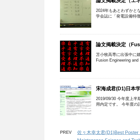
論文掲載決定（エネ
2024年もあとわずか
学会誌に「発電設備特徴
論文掲載決定（Fusion 
苫小牧高専に出張中に嬉しい
Fusion Engineering and
宋海成君(D1)日本
2019/09/30 今
用内定です。 今年度の
PREV
佐々木幸太君(D1)Best Poster Pres