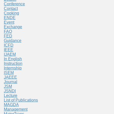
Conference
Contact
Cooking
ENDE
Event
Exchange
FAQ
FED
Guidance
ICFD
IEEE
IJAEM
In English
Instruction
Internship
ISEM
JAEEE
Journal
JSM
JSNDI
Lecture
List of Publications
MAGDA
Management
MaterTrans