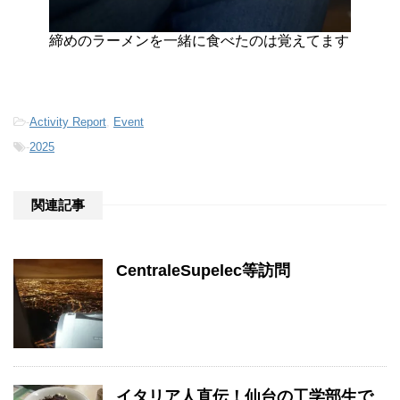
締めのラーメンを一緒に食べたのは覚えてます
-
Activity Report
,
Event
-
2025
関連記事
CentraleSupelec等訪問
イタリア人直伝！仙台の工学部生で