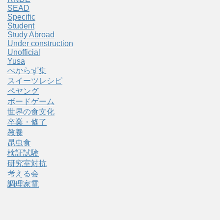
SEAD
Specific
Student
Study Abroad
Under construction
Unofficial
Yusa
べからず集
スイーツレシピ
ペヤング
ボードゲーム
世界の食文化
卒業・修了
教養
昆虫食
検証試験
研究室対抗
考える会
調理家電