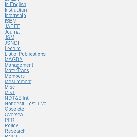
In English
Instruction
Internship
ISEM
JAEEE
Journal
JSM
JSNDI
Lecture
List of Publications
MAGDA
Management
MaterTrans
Members
Mesurement
Misc
MST
NDT&E Int.
Nondestr. Test. Eval.
Obsolete
Oversea
PFR
Policy
Research
RNDE