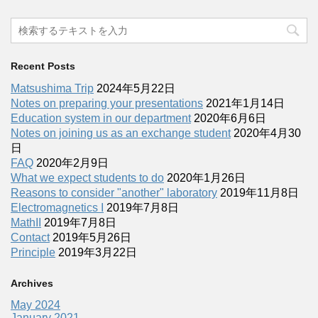
Recent Posts
Matsushima Trip
2024年5月22日
Notes on preparing your presentations
2021年1月14日
Education system in our department
2020年6月6日
Notes on joining us as an exchange student
2020年4月30
日
FAQ
2020年2月9日
What we expect students to do
2020年1月26日
Reasons to consider "another" laboratory
2019年11月8日
Electromagnetics I
2019年7月8日
MathII
2019年7月8日
Contact
2019年5月26日
Principle
2019年3月22日
Archives
May 2024
January 2021