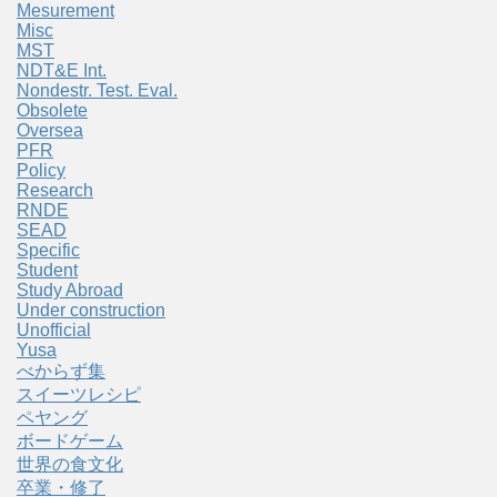
Mesurement
Misc
MST
NDT&E Int.
Nondestr. Test. Eval.
Obsolete
Oversea
PFR
Policy
Research
RNDE
SEAD
Specific
Student
Study Abroad
Under construction
Unofficial
Yusa
べからず集
スイーツレシピ
ペヤング
ボードゲーム
世界の食文化
卒業・修了