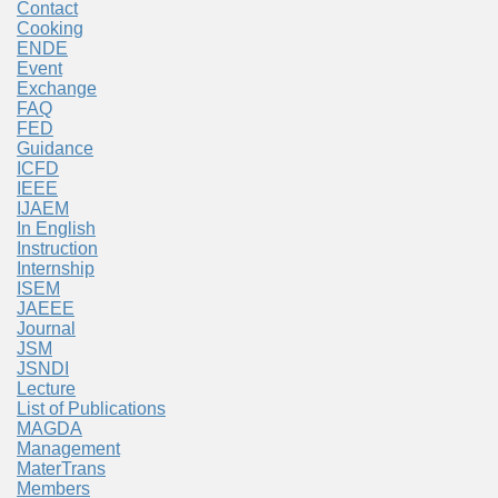
Contact
Cooking
ENDE
Event
Exchange
FAQ
FED
Guidance
ICFD
IEEE
IJAEM
In English
Instruction
Internship
ISEM
JAEEE
Journal
JSM
JSNDI
Lecture
List of Publications
MAGDA
Management
MaterTrans
Members