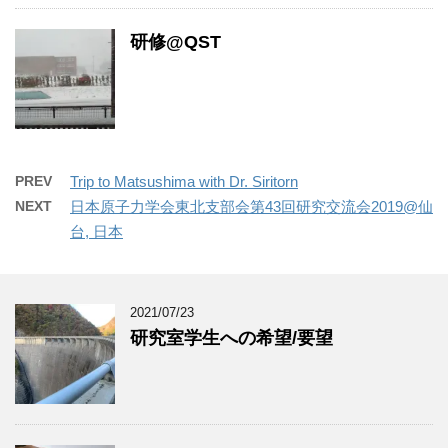
研修@QST
PREV
Trip to Matsushima with Dr. Siritorn
NEXT
日本原子力学会東北支部会第43回研究交流会2019@仙
台, 日本
2021/07/23
研究室学生への希望/要望