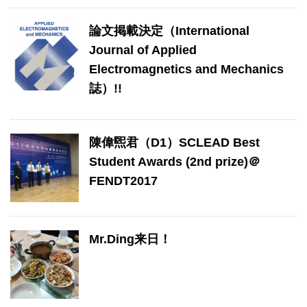
論文掲載決定（International
Journal of Applied
Electromagnetics and Mechanics
誌）!!
陳偉煕君（D1）SCLEAD Best
Student Awards (2nd prize)＠
FENDT2017
Mr.Ding来日！