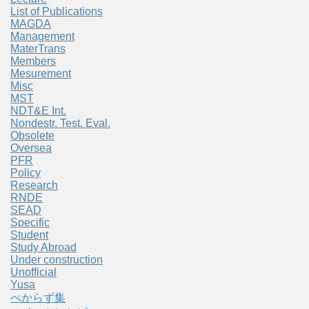
List of Publications
MAGDA
Management
MaterTrans
Members
Mesurement
Misc
MST
NDT&E Int.
Nondestr. Test. Eval.
Obsolete
Oversea
PFR
Policy
Research
RNDE
SEAD
Specific
Student
Study Abroad
Under construction
Unofficial
Yusa
べからず集