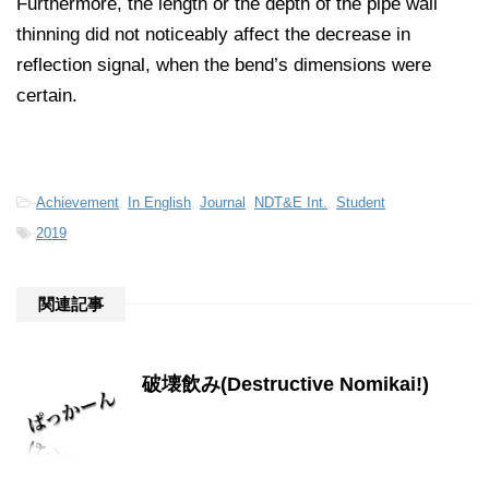
Furthermore, the length or the depth of the pipe wall
thinning did not noticeably affect the decrease in
reflection signal, when the bend’s dimensions were
certain.
-
Achievement
,
In English
,
Journal
,
NDT&E Int.
,
Student
-
2019
関連記事
破壊飲み(Destructive Nomikai!)