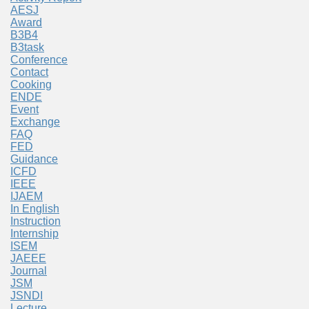
AESJ
Award
B3B4
B3task
Conference
Contact
Cooking
ENDE
Event
Exchange
FAQ
FED
Guidance
ICFD
IEEE
IJAEM
In English
Instruction
Internship
ISEM
JAEEE
Journal
JSM
JSNDI
Lecture