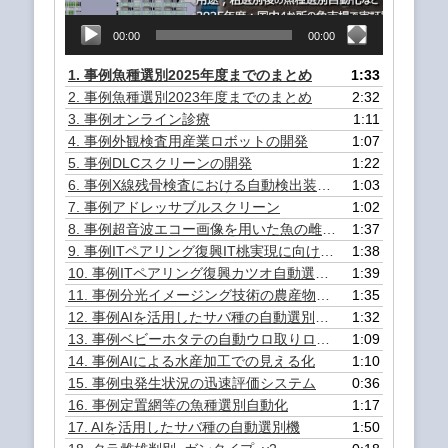
00:00
00:00
1.
事例魚種選別2025年度までのまとめ
1:33
2.
事例魚種選別2023年度までのまとめ
2:32
3.
事例オンライン診療
1:11
4.
事例外観検査用産業ロボットの開発
1:07
5.
事例DLCスクリーンの開発
1:22
6.
事例X線残骨検査における自動検出装置の開発
1:03
7.
事例アドレッサブルスクリーン
1:02
8.
事例超音波エコー画像を用いた魚の雌雄判定自動化装置の開発
1:37
9.
事例ITペアリング復興IT桃実現に向けた活動
1:38
10.
事例ITペアリング復興カツオ自動選別機
1:39
11.
事例分光イメージング技術の農産物品質管理への適用検討
1:35
12.
事例AIを活用したサバ種の自動選別装置
1:32
13.
事例ベビーホタテの自動ウロ取りロボットの開発
1:09
14.
事例AIによる水産加工での見える化
1:10
15.
事例虫発生状況の迅速評価システム
0:36
16.
事例定置網等の魚種選別自動化
1:17
17.
AIを活用したサバ種の自動選別機
1:50