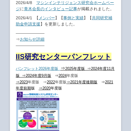
2026/4/8
マシンインテリジェンス研究会ホームペー
ジ
に
青木会長のインタビュー記事
が掲載されました。
2026/4/1 【
メンバー
】【
事例と実績
】【
共同研究補
助金申請支援
】を更新しました。
———————
⇒
お知らせ詳細
———————
IIS研究センターパンフレット
⇒
パンフレット2026年度版
2025年度版
⇒2024年度11月
版
⇒2024年度9月版
⇒
2024
年度版
⇒2023
年度版 ⇒
2022
年度版
⇒2021年度後期版
⇒
2021
年度前期
版
⇒2020
年度版