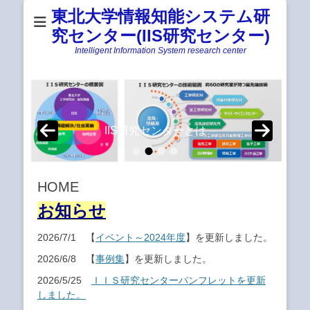
東北大学情報知能システム研
究センター(IIS研究センター)
Intelligent Information System research center
IIS研究センターとは
•
•
•
•
投稿日:
By
iis
HOME
お知らせ
2026/7/1 【
イベント～2024年度
】を更新しました。
2026/6/8 【
事例集
】を更新しました。
2026/5/25
ＩＩＳ研究センターパンフレットを更新
しました。