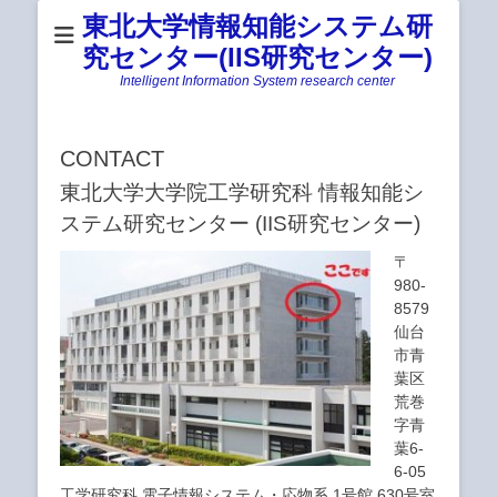
東北大学情報知能システム研
究センター(IIS研究センター)
Intelligent Information System research center
CONTACT
東北大学大学院工学研究科 情報知能シ
ステム研究センター (IIS研究センター)
〒
980-
8579
仙台
市青
葉区
荒巻
字青
葉6-
6-05
工学研究科 電子情報システム・応物系 1号館 630号室