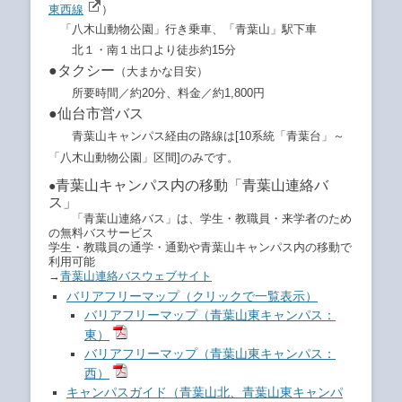
東西線
）
「八木山動物公園」行き乗車、「青葉山」駅下車
北１・南１出口より徒歩約15分
●タクシー
（大まかな目安）
所要時間／約20分、
料金／約1,800円
●仙台市営バス
青葉山キャンパス経由の路線は[10系統「青葉台」～
「八木山動物公園」区間]のみです。
青葉山キャンパス内の移動「青葉山連絡バ
●
ス」
「青葉山連絡バス」は、学生・教職員・来学者のため
の無料バスサービス
学生・教職員の通学・通勤や青葉山キャンパス内の移動で
利用可能
→
青葉山連絡バスウェブサイト
バリアフリーマップ（クリックで一覧表示）
バリアフリーマップ（青葉山東キャンパス：
東）
バリアフリーマップ（青葉山東キャンパス：
西）
キャンパスガイド（青葉山北、青葉山東キャンパ