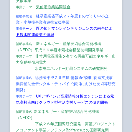
支援事業
気仙沼漁業協同組合
事業テ
ーマ
経済産業省平成２７年度ものづくり中小企
補助事業名
業・小規模事業者連携支援事業
匠の知とマシンインテリジェンスの融合によ
事業テ
ーマ
る農水関連産業の復興
新エネルギー・産業技術総合開発機構
補助事業名
（NEDO）
平成２６年度水素社会構築技術開発事業
非常用電源機能を有する再生可能エネルギー出
事業テーマ
力変動補償用電力
水素複エネルギー貯蔵システムの研究開発
総務省平成２６年度 情報通信利用促進支援事
補助事業名
業費補助金デジタル・ディバイド解消に向けた技術等研究
開発）
UXデザインと高度情報分析エンジンによる元
事業テーマ
気高齢者向けクラウド型生活支援サービスの研究開発
新エネルギー・産業技術総合開発機構
補助事業名
（NEDO）
平
成２６年度国際研究開発・実証プロジェクト
／コファンド事業／フランスBpifranceとの国際研究開