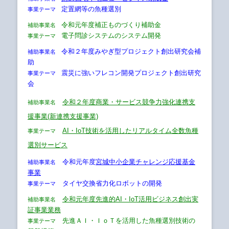
定置網等の魚種選別
事業テーマ
令和元年度補正ものづくり補助金
補助事業名
電子問診システムのシステム開発
事業テーマ
令和２年度みやぎ型プロジェクト創出研究会補
補助事業名
助
震災に強いフレコン開発プロジェクト創出研究
事業テーマ
会
令和２年度商業・サービス競争力強化連携支
補助事業名
援事業(新連携支援事業)
AI・IoT技術を活用したリアルタイム全数魚種
事業テーマ
選別サービス
令和元年度
宮城中小企業チャレンジ応援基金
補助事業名
事業
タイヤ交換省力化ロボットの開発
事業テーマ
令和元年度先進的AI・IoT活用ビジネス創出実
補助事業名
証事業業務
先進ＡＩ・ＩｏＴを活用した魚種選別技術の
事業テーマ