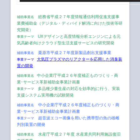
総務省平成２７年度情報通信利用促進支援事
補助事業名
業費補助金（
デジタル・ディバイド解消に向けた技術等研
究開発）
UXデザインと高度情報分析エンジンによる
元
事業テーマ
気高齢者向けクラウド型生活支援サービスの研究開発
栗原市平成２７年度新製品創出支援事業
補助事業名
大気圧プラズマのリアクターを応用した消臭装
事業テーマ
置の開発
中小企業庁平成２６年度補正ものづくり・商
補助事業名
業･サービス革新補助金事業計画書
多品種少量生産の対応を効率的jに行う、実装
事業テーマ
支援システム実用機の試験開発
中小企業庁平成２６年度補正ものづくり・商
補助事業名
業･サービス革新補助金事業計画書
超音波エコー画像を用いた携帯型の魚の雄雌
事業テーマ
判別装置の開発
水産庁平成２７年度 水産業共同利用施設復旧
補助事業名