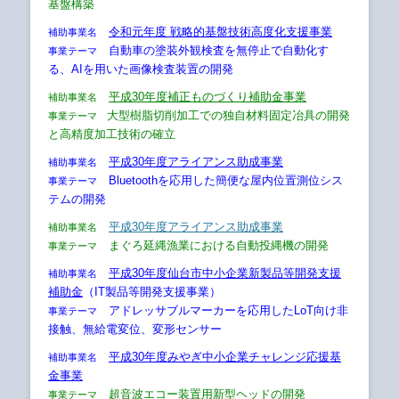
基盤構築
令和元年度 戦略的基盤技術高度化支援事業
補助事業名
自動車の塗装外観検査を無停止で自動化す
事業テーマ
る、AIを用いた画像検査装置の開発
平成30年度補正ものづくり補助金事業
補助事業名
大型樹脂切削加工での独自材料固定冶具の開発
事業テーマ
と高精度加工技術の確立
平成30年度アライアンス助成事業
補助事業名
Bluetoothを応用した簡便な屋内位置測位シス
事業テーマ
テムの開発
平成30年度アライアンス助成事業
補助事業名
まぐろ延縄漁業における自動投縄機の開発
事業テーマ
平成30年度仙台市中小企業新製品等開発支援
補助事業名
補助金
（IT製品等開発支援事業）
アドレッサブルマーカーを応用したLoT向け非
事業テーマ
接触、無給電変位、変形センサー
平成30年度みやぎ中小企業チャレンジ応援基
補助事業名
金事業
超音波エコー装置用新型ヘッドの開発
事業テーマ