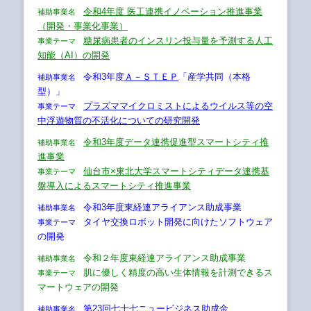
令和4年度 医工連携イノベーション推進事業
補助事業名
（開発・事業化事業）
糖尿病患者のインスリン投与量を予測する人工
事業テーマ
知能（AI）の開発
令和3年度
Ａ－ＳＴＥＰ
「産学共同（本格
補助事業名
型）」
プラズママイクロミストによるウイルス等の空
事業テーマ
中浮遊物質の不活化についての研究開発
令和3年度データ連携促進型スマートシティ推
補助事業名
進事業
仙台市×東北大学スマートシティデータ連携基
事業テーマ
盤導入によるスマートシティ推進事業
令和3年度東経連アライアンス助成事業
補助事業名
タイヤ交換ロボット開発に向けたソフトウェア
事業テーマ
の開発
令和２年度東経連アライアンス助成事業
補助事業名
肌に優しく精度の高い生体情報を計測できるス
事業テーマ
マートウェアの開発
第23回七十七ニュービジネス助成金
補助事業名