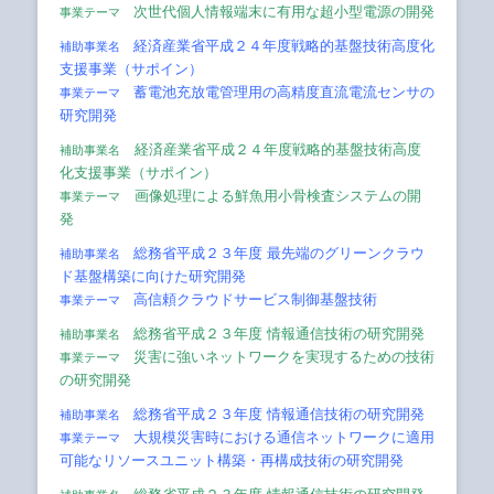
次世代個人情報端末に有用な超小型電源の開発
事業テーマ
経済産業省平成２４年度戦略的基盤技術高度化
補助事業名
支援事業（サポイン）
蓄電池充放電管理用の高精度直流電流センサの
事業テーマ
研究開発
経済産業省平成２４年度戦略的基盤技術高度
補助事業名
化支援事業（サポイン）
画像処理による鮮魚用小骨検査システムの開
事業テーマ
発
総務省平成２３年度 最先端のグリーンクラウ
補助事業名
ド基盤構築に向けた研究開発
高信頼クラウドサービス制御基盤技術
事業テーマ
総務省平成２３年度 情報通信技術の研究開発
補助事業名
災害に強いネットワークを実現するための技術
事業テーマ
の研究開発
総務省平成２３年度 情報通信技術の研究開発
補助事業名
大規模災害時における通信ネットワークに適用
事業テーマ
可能なリソースユニット構築・再構成技術の研究開発