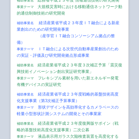
総務省平成２３年度 情報通信技術の研究開発
補助事業名
大規模災害時における移動通信ネットワーク動
事業テーマ
的通信制御技術の研究開発
経済産業省平成２３年度ＩＴ融合による新産
補助事業名
業創出のための研究開発事業
（産学官ＩＴ融合コンソーシアム拠点の整
備）
ＩＴ融合による次世代自動車産業創出のため
事業テーマ
の実証・評価及び研究開発拠点形成事業
経済産業省平成２３年度３次補正予算「震災復
補助事業名
興技術イノベーション創出実証研究事業」
フレキシブル素材を用いた新エネルギー発電
事業テーマ
有機デバイスの実証研究
経済産業省平成２３年度戦略的基盤技術高度
補助事業名
化支援事業（第3次補正予算事業）
形状デザインを高効率化するカメラベースの
事業テーマ
軽量小型形状計測システムの開発とその事業家
経済産業省平成２３年度復興版サポイン（戦
補助事業名
略的基盤技術高度化支援事業）二次公募
液晶表示用ガラス欠陥検査装置を高度化する
事業テーマ