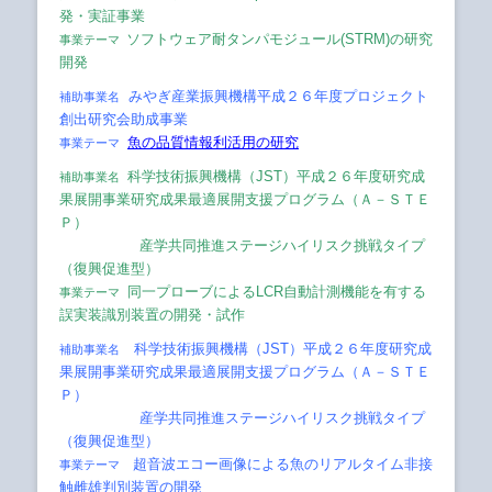
発・実証事業
ソフトウェア耐タンパモジュール(STRM)の研究
事業テーマ
開発
みやぎ産業振興機構平成２６年度プロジェクト
補助事業名
創出研究会助成事業
魚の品質情報利活用の研究
事業テーマ
科学技術振興機構（JST）平成２６年度研究成
補助事業名
果展開事業研究成果最適展開支援プログラム（Ａ－ＳＴＥ
Ｐ）
産学共同推進ステージハイリスク挑戦タイプ
（復興促進型）
同一プローブによるLCR自動計測機能を有する
事業テーマ
誤実装識別装置の開発・試作
科学技術振興機構（JST）平成２６年度研究成
補助事業名
果展開事業研究成果最適展開支援プログラム（Ａ－ＳＴＥ
Ｐ）
産学共同推進ステージハイリスク挑戦タイプ
（復興促進型）
超音波エコー画像による魚のリアルタイム非接
事業テーマ
触雌雄判別装置の開発