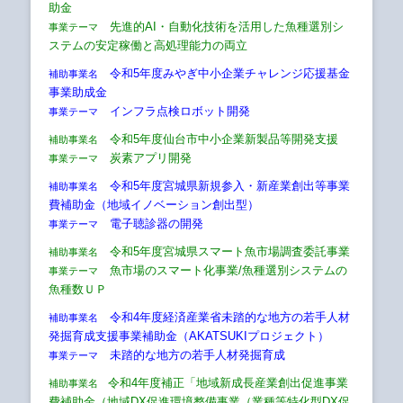
助金
先進的AI・自動化技術を活用した魚種選別シ
事業テーマ
ステムの安定稼働と高処理能力の両立
令和5年度みやぎ中小企業チャレンジ応援基金
補助事業名
事業助成金
インフラ点検ロボット開発
事業テーマ
令和5年度仙台市中小企業新製品等開発支援
補助事業名
炭素アプリ開発
事業テーマ
令和5年度宮城県新規参入・新産業創出等事業
補助事業名
費補助金（地域イノベーション創出型）
電子聴診器の開発
事業テーマ
令和5年度宮城県スマート魚市場調査委託事業
補助事業名
魚市場のスマート化事業/魚種選別システムの
事業テーマ
魚種数ＵＰ
令和4年度経済産業省未踏的な地方の若手人材
補助事業名
発掘育成支援事業補助金（AKATSUKIプロジェクト）
未踏的な地方の若手人材発掘育成
事業テーマ
令和4年度補正「地域新成長産業創出促進事業
補助事業名
費補助金（地域DX促進環境整備事業（業種等特化型DX促