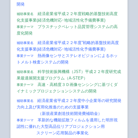
開発
経済産業省平成２２年度戦略的基盤技術高度
補助事業名
化支援事業(経済危機対応･地域活性化予備費事業)
プラスチックペレット品質管理システムの高
事業テーマ
度化開発
経済産業省平成２２年度”戦略的基盤技術高度
補助事業名
化支援事業(経済危機対応･地域活性化予備費事業)
熱画像センサとステレオビジョンによるホッ
事業テーマ
トメルト検査システムの開発
科学技術振興機構（JST）平成２２年度研究成
補助事業名
果最適展開支援プログラム（A-STEP）
高速・高精度３Ｄ画像センシングに基づくダ
事業テーマ
イナミックプロジェクションシステムの開発
経済産業省平成２２年度中小企業等の研究開発
補助事業名
力向上及び実用化推進のための支援事業
（新規産業創造技術開発費補助金）
革新的な機能拡散フィルムを適用した明所視
事業テーマ
認性に優れた大型高品位リアプロジェクション用
スクリーン応用製品の事業化