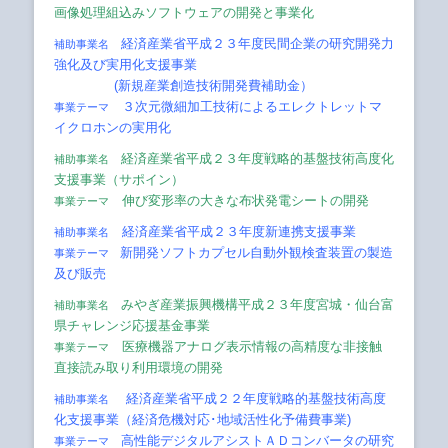
画像処理組込みソフトウェアの開発と事業化
経済産業省平成２３年度民間企業の研究開発力
補助事業名
強化及び実用化支援事業
(
新規産業創造技術開発費補助金）
３次元微細加工技術によるエレクトレットマ
事業テーマ
イクロホンの実用化
経済産業省平成２３年度戦略的基盤技術高度化
補助事業名
支援事業（サポイン）
伸び変形率の大きな布状発電シートの開発
事業テーマ
経済産業省平成２３年度新連携支援事業
補助事業名
新開発ソフトカプセル自動外観検査装置の製造
事業テーマ
及び販売
みやぎ産業振興機構平成２３年度宮城・仙台富
補助事業名
県チャレンジ応援基金事業
医療機器アナログ表示情報の高精度な非接触
事業テーマ
直接読み取り利用環境の開発
経済産業省平成２２年度戦略的基盤技術高度
補助事業名
化支援事業（
経済危機対応･地域活性化予備費事業)
高性能デジタルアシストＡＤコンバータの研究
事業テーマ