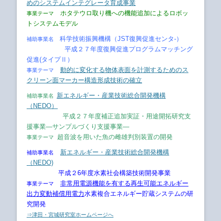
めのシステムインテグレータ育成事業
ホタテウロ取り機への機能追加によるロボッ
事業テーマ
トシステムモデル
科学技術振興機構（JST復興促進センタ-）
補助事業名
平成２７年度復興促進プログラムマッチング
促進(タイプⅡ）
動的に変化する物体表面を計測するためのス
事業テーマ
クリーン面マーカー構造形成技術の確立
新エネルギー・産業技術総合開発機構
補助事業名
（NEDO）
平成２７年度補正追加実証・用途開拓研究支
援事業―サンプルづくり支援事業―
超音波を用いた魚の雌雄判別装置の開発
事業テーマ
新エネルギー・産業技術総合開発機構
補助事業名
（NEDO)
平成２6年度水素社会構築技術開発事業
非常用電源機能を有する再生可能エネルギー
事業テーマ
出力変動補償用電力
水素複合エネルギー
貯蔵システムの研
究開発
⇒津田・宮城研究室ホームページへ