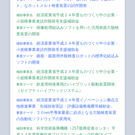
ト」なホットメルト検査装置の試作開発
経済産業省平成２４年度ものづくり中小企業・
補助事業名
小規模事業者試作開発等支援補助金
画像処理組込みソフトを用いた汎用表面欠陥検
事業テーマ
査装置の開発
経済産業省平成２４年度ものづくり中小企業・
補助事業名
小規模事業者試作開発等支援補助金
曲面・鏡面用外観検査ロボットの標準化組込み
事業テーマ
ソフトの開発
経済産業省平成２４年度ものづくり中小企業・
補助事業名
小規模事業者試作開発等支援補助金
鉄道用特殊車両のハイブリッド駆動装置開発
事業テーマ
（セイフティハイブリッドシステム）
経済産業省平成２４年度イノベーション拠点立
補助事業名
地推進事業「先端技術実証・評価設備整備費等補助金」
２０nm半導体量産に必須となる欠陥検査装置
事業テーマ
の自動化ソフトウェアの実用化
科学技術振興機構（JST復興促進センタ-）平
補助事業名
成２４年度復興促進プログラムマッチング促進(タイプ