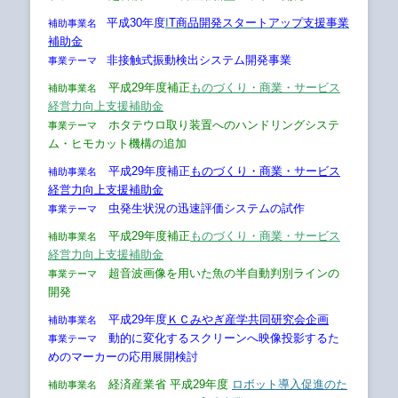
平成30年度
I
T商品開発スタートアップ支援事業
補助事業名
補助金
非接触式振動検出システム開発事業
事業テーマ
平成29年度補正
ものづくり・商業・サービス
補助事業名
経営力向上支援補助金
ホタテウロ取り装置へのハンドリングシステ
事業テーマ
ム・ヒモカット機構の追加
平成29年度補正
ものづくり・商業・サービス
補助事業名
経営力向上支援補助金
虫発生状況の迅速評価システムの試作
事業テーマ
平成29年度補正
ものづくり・商業・サービス
補助事業名
経営力向上支援補助金
超音波画像を用いた魚の半自動判別ラインの
事業テーマ
開発
平成29年度
ＫＣみやぎ産学共同研究会企画
補助事業名
動的に変化するスクリーンへ映像投影するた
事業テーマ
めのマーカーの応用展開検討
経済産業省 平成29年度
ロボット導入促進のた
補助事業名