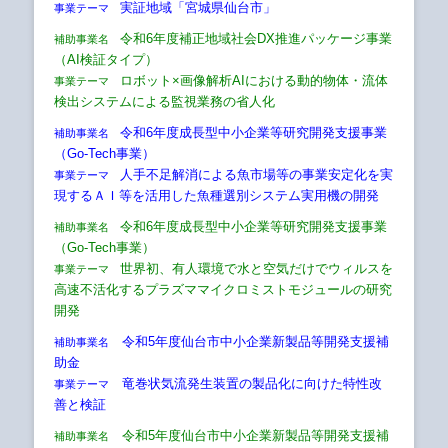
実証地域「宮城県仙台市」
事業テーマ
令
和6年度補正地域社会DX推進パッケージ事業
補助事業名
（AI検証タイプ）
ロボット×画像解析AIにおける動的物体・流体
事業テーマ
検出システムによる監視業務の省人化
令和6年度成長型中小企業等研究開発支援事業
補助事業名
（Go-Tech事業）
人手不足解消による魚市場等の事業安定化を実
事業テーマ
現するＡＩ等を活用した魚種選別システム実用機の開発
令和6年度成長型中小企業等研究開発支援事業
補助事業名
（Go-Tech事業）
世界初、有人環境で水と空気だけでウィルスを
事業テーマ
高速不活化するプラズママイクロミストモジュールの研究
開発
令和5年度仙台市中小企業新製品等開発支援補
補助事業名
助金
竜巻状気流発生装置の製品化に向けた特性改
事業テーマ
善と検証
令和5年度仙台市中小企業新製品等開発支援補
補助事業名