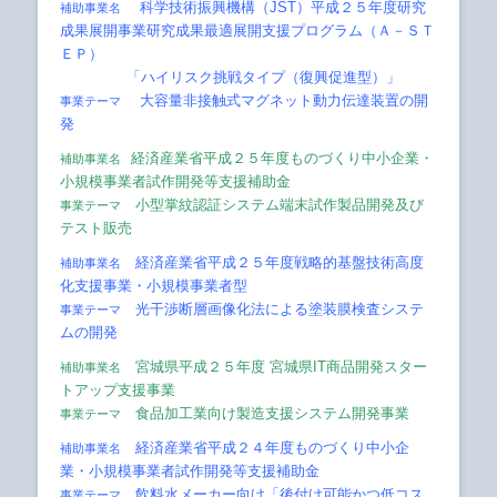
科学技術振興機構（JST）平成２５年度研究
補助事業名
成果展開事業研究成果最適展開支援プログラム（Ａ－ＳＴ
ＥＰ）
「ハイリスク挑戦タイプ（復興促進型）」
大容量非接触式マグネット動力伝達装置の開
事業テーマ
発
経済産業省平成２５年度ものづくり中小企業・
補助事業名
小規模事業者試作開発等支援補助金
小型掌紋認証システム端末試作製品開発及び
事業テーマ
テスト販売
経済産業省平成２５年度戦略的基盤技術高度
補助事業名
化支援事業・小規模事業者型
光干渉断層画像化法による塗装膜検査システ
事業テーマ
ムの開発
宮城県平成２５年度 宮城県IT商品開発スター
補助事業名
トアップ支援事業
食品加工業向け製造支援システム開発事業
事業テーマ
経済産業省平成２４年度ものづくり中小企
補助事業名
業・小規模事業者試作開発等支援補助金
飲料水メーカー向け「後付け可能かつ低コス
事業テーマ