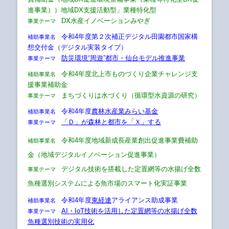
進事業））地域DX支援活動型」業種特化型
DX水産イノベーションみやぎ
事業テーマ
令和4年度第２次補正デジタル田園都市国家構
補助事業名
想交付金（デジタル実装タイプ）
防災環境“周遊”都市・仙台モデル推進事業
事業テーマ
令和4年度北上市ものづくり企業チャレンジ支
補助事業名
援事業補助金
まちづくりは水づくり（循環型水資源の研究）
事業テーマ
令和4年度
農林水産業みらい基金
補助事業名
「Ｄ」が森林と都市を「Ｘ」する
事業テーマ
令和4年度地域新成長産業創出促進事業費補助
補助事業名
金（地域デジタルイノベーション促進事業）
デジタル技術を搭載した定置網等の水揚げ全数
事業テーマ
魚種選別システムによる魚市場のスマート化実証事業
令和4年度
東経連
アライアンス助成事業
補助事業名
AI・IoT技術を活用した定置網等の水揚げ全数
事業テーマ
魚種選別技術の実用化