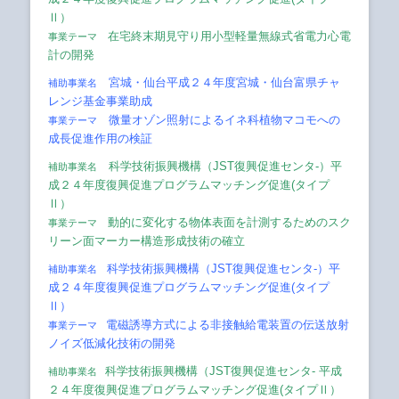
Ⅱ）
在宅終末期見守り用小型軽量無線式省電力心電
事業テーマ
計の開発
宮城・仙台平成２４年度宮城・仙台富県チャ
補助事業名
レンジ基金事業助成
微量オゾン照射によるイネ科植物マコモへの
事業テーマ
成長促進作用の検証
科学技術振興機構（JST復興促進センタ-）平
補助事業名
成２４年度復興促進プログラムマッチング促進(タイプ
Ⅱ）
動的に変化する物体表面を計測するためのスク
事業テーマ
リーン面マーカー構造形成技術の確立
科学技術振興機構（JST復興促進センタ-
）平
補助事業名
成２４年度復興促進プログラムマッチング促進(タイプ
Ⅱ）
電磁誘導方式による非接触給電装置の伝送放射
事業テーマ
ノイズ低減化技術の開発
科学技術振興機構（JST復興促進センタ-
平成
補助事業名
２４年度復興促進プログラムマッチング促進(タイプⅡ）