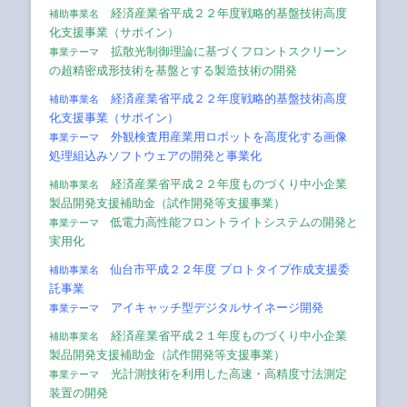
経済産業省平成２２年度戦略的基盤技術高度
補助事業名
化支援事業（サポイン）
拡散光制御理論に基づくフロントスクリーン
事業テーマ
の超精密成形技術を基盤とする製造技術の開発
経済産業省平成２２年度戦略的基盤技術高度
補助事業名
化支援事業（サポイン）
外観検査用産業用ロボットを高度化する画像
事業テーマ
処理組込みソフトウェアの開発と事業化
経済産業省平成２２年度ものづくり中小企業
補助事業名
製品開発支援補助金（試作開発等支援事業）
低電力高性能フロントライトシステムの開発と
事業テーマ
実用化
仙台市平成２２年度 プロトタイプ作成支援委
補助事業名
託事業
アイキャッチ型デジタルサイネージ開発
事業テーマ
経済産業省平成２１年度ものづくり中小企業
補助事業名
製品開発支援補助金（試作開発等支援事業）
光計測技術を利用した高速・高精度寸法測定
事業テーマ
装置の開発