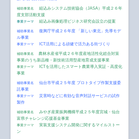
組込みシステム技術協会（JASA）平成２６年
補助事業名
度支部活動支援
組込み画像処理ビジネス研究会設立の提案
事業テーマ
復興庁平成２６年度 「新しい東北」先導モデ
補助事業名
ル事業
ICT活用による頑健で活力ある街づくり
事業テーマ
農林水産省平成２６年度産地活性化総合対策
補助事業名
事業のうち新品種・新技術活用型産地育成支援事業
ICTを活用したスマート農業導入実証・高度化
事業テーマ
事業
仙台市平成２５年度 プロトタイプ作製支援委
補助事業名
託事業
災害時などに有効な音声対話サービスの試作
事業テーマ
製作
みやぎ産業振興機構平成２５年度宮城・仙台
補助事業名
富県チャレンジ応援基金事業
実装支援システム開発に関するマイルストー
事業テーマ
ン