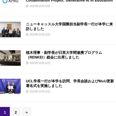
Collaboration Project: Generative AI in Education
2023年10月12日
ニューキャッスル大学国際担当副学長一行が本学に来
訪しました
2023年10月12日
植木理事・副学長が日英大学間連携プログラム
（RENKEI）総会に出席しました
2023年10月12日
UCL学長一行が本学を訪問、学長会談およびMoU更新
署名式を実施しました
2023年10月12日
1
2
»