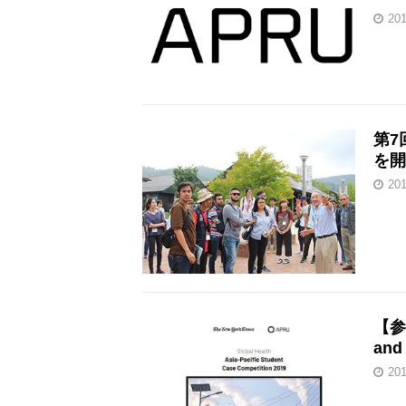
20
第7
を開
20
【参
and
20