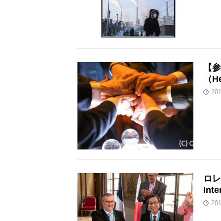
【参
（H
20
ロレ
In
20