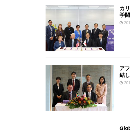
カリ
学間
20
アフ
結し
20
Glo