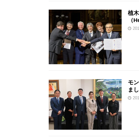
植木
（H
20
モン
まし
20