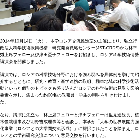
2014年10月14日（火）、本学ロシア交流推進室の主催により、独立行
政法人科学技術振興機構・研究開発戦略センター(JST-CRDS)から林幸
秀上席フェロー及び津田憂子フェローをお招きし、ロシア科学技術情勢
講演会を開催しました。
講演では、ロシアの科学技術分野における強み弱みを具体例を挙げて紹
介するとともに、研究・教育・産学連携の取組、極東地域の科学技術活
動といった個別のトピックも盛り込んだロシアの科学技術の見取り図的
要素を示し、集まった約60名の教職員・学生の興味を引き付けまし
た。
なお、講演に先立ち、林上席フェローと津田フェローは里見進総長、植
木俊哉理事及び明野吉成理事等と会談し、本学が「大学の世界展開力強
化事業（ロシアとの大学間交流形成）」に採択されたことを踏まえ、ロ
シアとの学術研究交流について意見交換を行いました。