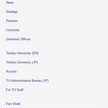
News
Strategy
Partners
Consortia
Overseas Offices
Tohoku University (EN)
Tohoku University (JP)
Access
TU Administration Bureau (JP)
For TU Staff
Fact Book